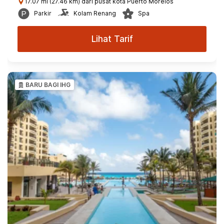
17.07 mi (27.46 km) dari pusat kota Puerto Morelos
Parkir
Kolam Renang
Spa
Lihat Tarif
BARU BAGI IHG