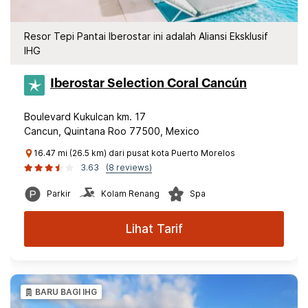
Resor Tepi Pantai Iberostar ini adalah Aliansi Eksklusif
IHG
Iberostar Selection​ Coral Cancún
Boulevard Kukulcan km. 17
Cancun, Quintana Roo 77500, Mexico
16.47 mi (26.5 km) dari pusat kota Puerto Morelos
3.63
(8 reviews)
Parkir
Kolam Renang
Spa
Lihat Tarif
BARU BAGI IHG