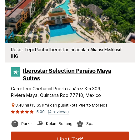
Resor Tepi Pantai Iberostar ini adalah Aliansi Eksklusif
IHG
Iberostar Selection​ Paraíso Maya
Suites
Carretera Chetumal Puerto Juárez Km.309,
Riviera Maya, Quintana Roo 77710, Mexico
8.48 mi (13.65 km) dari pusat kota Puerto Morelos
5.00
(4 reviews)
Parkir
Kolam Renang
Spa
Lihat Tarif