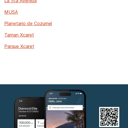
La 5ta Avenida
MUSA
Planetario de Cozumel
Taman Xcaret
Parque Xcaret