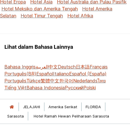
Hotel Eropa
Hotel Asia
Hotel Australia dan Pulau Pasifik
Hotel Meksiko dan Amerika Tengah
Hotel Amerika
Selatan
Hotel Timur Tengah
Hotel Afrika
Lihat dalam Bahasa Lainnya
Bahasa Inggris
العربية
中文
Deutsch
日本語
Français
Português(BR)
Español
Italiano
Español (España)
Português
Türkçe
繁體中文
한국어
Nederlands
ไทย
Tiếng Việt
Bahasa Indonesia
Русский
Polski
JELAJAHI
Amerika Serikat
FLORIDA
Sarasota
Hotel Ramah Hewan Peliharaan Sarasota