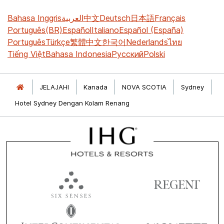
Bahasa Inggris
العربية
中文
Deutsch
日本語
Français
Português(BR)
Español
Italiano
Español (España)
Português
Türkçe
繁體中文
한국어
Nederlands
ไทย
Tiếng Việt
Bahasa Indonesia
Русский
Polski
JELAJAHI
Kanada
NOVA SCOTIA
Sydney
Hotel Sydney Dengan Kolam Renang