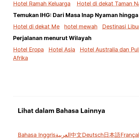
Hotel Ramah Keluarga
Hotel di dekat Taman N
Temukan IHG: Dari Masa Inap Nyaman hingga
Hotel di dekat Me
hotel mewah
Destinasi Libu
Perjalanan menurut Wilayah
Hotel Eropa
Hotel Asia
Hotel Australia dan Pul
Afrika
Lihat dalam Bahasa Lainnya
Bahasa Inggris
العربية
中文
Deutsch
日本語
França