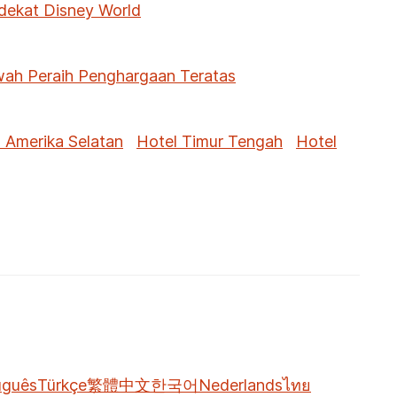
 dekat Disney World
ah Peraih Penghargaan Teratas
 Amerika Selatan
Hotel Timur Tengah
Hotel
uguês
Türkçe
繁體中文
한국어
Nederlands
ไทย