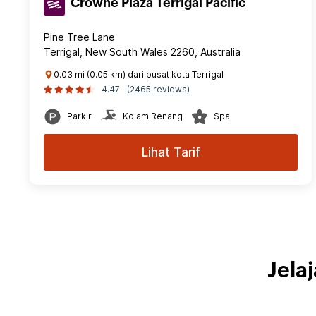
Crowne Plaza Terrigal Pacific
Pine Tree Lane
Terrigal, New South Wales 2260, Australia
0.03 mi (0.05 km) dari pusat kota Terrigal
4.47
(2465 reviews)
Parkir
Kolam Renang
Spa
Lihat Tarif
Jela