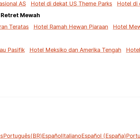
asional AS
Hotel di dekat US Theme Parks
Hotel di
 Retret Mewah
ran Teratas
Hotel Ramah Hewan Piaraan
Hotel Mew
au Pasifik
Hotel Meksiko dan Amerika Tengah
Hotel
is
Português(BR)
Español
Italiano
Español (España)
Port