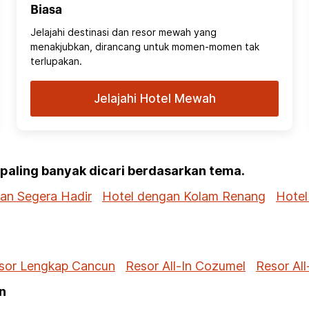
Biasa
Jelajahi destinasi dan resor mewah yang
menakjubkan, dirancang untuk momen-momen tak
terlupakan.
Jelajahi Hotel Mewah
g paling banyak dicari berdasarkan tema.
dan Segera Hadir
Hotel dengan Kolam Renang
Hotel
sor Lengkap Cancun
Resor All-In Cozumel
Resor All
n