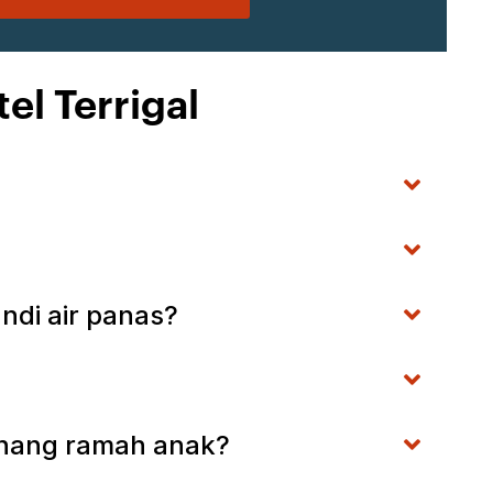
el Terrigal
andi air panas?
renang ramah anak?