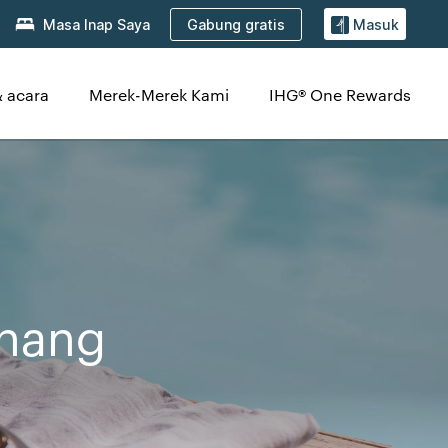
Gabung gratis
Masa Inap Saya
Masuk
 acara
Merek-Merek Kami
IHG® One Rewards
enang