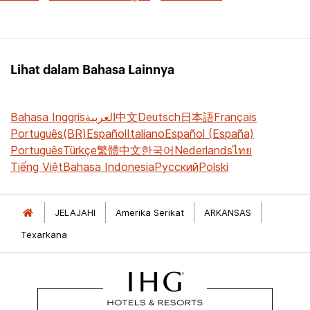
Lihat dalam Bahasa Lainnya
Bahasa Inggris
العربية
中文
Deutsch
日本語
Français
Português(BR)
Español
Italiano
Español (España)
Português
Türkçe
繁體中文
한국어
Nederlands
ไทย
Tiếng Việt
Bahasa Indonesia
Русский
Polski
JELAJAHI
Amerika Serikat
ARKANSAS
Texarkana