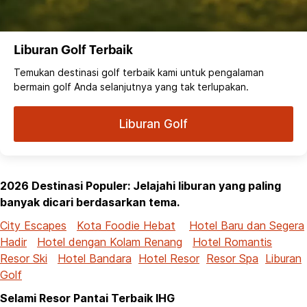
Liburan Golf Terbaik
Temukan destinasi golf terbaik kami untuk pengalaman
bermain golf Anda selanjutnya yang tak terlupakan.
Liburan Golf
2026 Destinasi Populer: Jelajahi liburan yang paling
banyak dicari berdasarkan tema.
City Escapes
Kota Foodie Hebat
Hotel Baru dan Segera
Hadir
Hotel dengan Kolam Renang
Hotel Romantis
Resor Ski
Hotel Bandara
Hotel Resor
Resor Spa
Liburan
Golf
Selami Resor Pantai Terbaik IHG