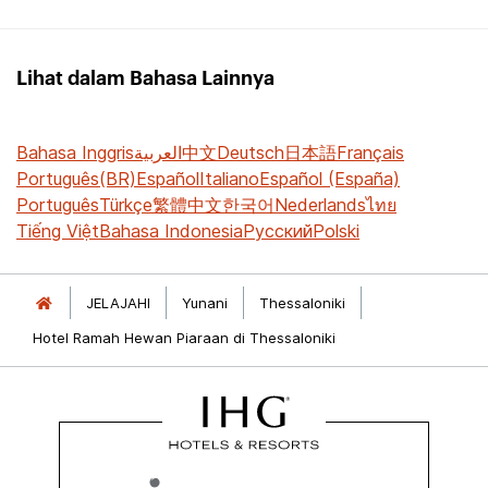
Lihat dalam Bahasa Lainnya
Bahasa Inggris
العربية
中文
Deutsch
日本語
Français
Português(BR)
Español
Italiano
Español (España)
Português
Türkçe
繁體中文
한국어
Nederlands
ไทย
Tiếng Việt
Bahasa Indonesia
Русский
Polski
JELAJAHI
Yunani
Thessaloniki
Hotel Ramah Hewan Piaraan di Thessaloniki