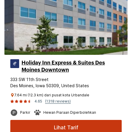
Holiday Inn Express & Suites Des
Moines Downtown
333 SW 11th Street
Des Moines, Iowa 50309, United States
7.64 mi (12.3 km) dari pusat kota Urbandale
4.65
(1318 reviews)
Parkir
Hewan Piaraan Diperbolehkan
Lihat Tarif