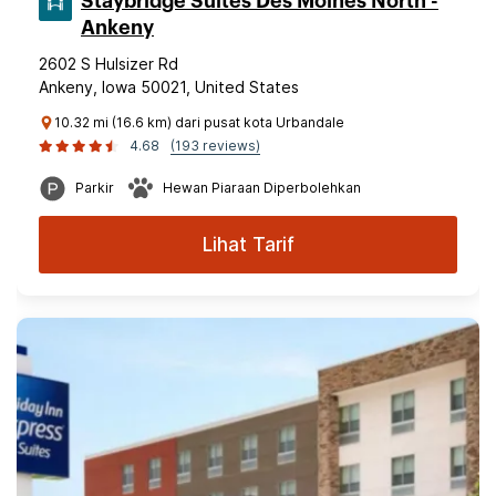
Staybridge Suites Des Moines North -
Ankeny
2602 S Hulsizer Rd
Ankeny, Iowa 50021, United States
10.32 mi (16.6 km) dari pusat kota Urbandale
4.68
(193 reviews)
Parkir
Hewan Piaraan Diperbolehkan
Lihat Tarif