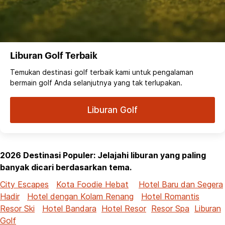
Liburan Golf Terbaik
Temukan destinasi golf terbaik kami untuk pengalaman
bermain golf Anda selanjutnya yang tak terlupakan.
Liburan Golf
2026 Destinasi Populer: Jelajahi liburan yang paling
banyak dicari berdasarkan tema.
City Escapes
Kota Foodie Hebat
Hotel Baru dan Segera
Hadir
Hotel dengan Kolam Renang
Hotel Romantis
Resor Ski
Hotel Bandara
Hotel Resor
Resor Spa
Liburan
Golf