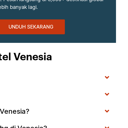
bih banyak lagi.
UNDUH SEKARANG
tel Venesia
 Venesia?