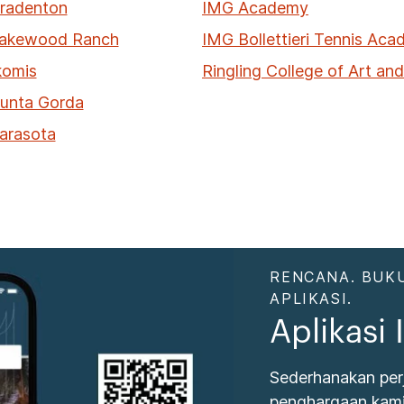
Bradenton
IMG Academy
 Lakewood Ranch
IMG Bollettieri Tennis Ac
komis
Ringling College of Art an
Punta Gorda
Sarasota
RENCANA. BUKU
APLIKASI.
Aplikasi
Sederhanakan per
penghargaan kami.