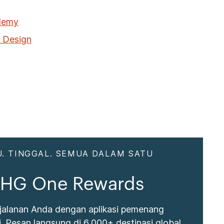
ademy
d Design
. TINGGAL. SEMUA DALAM SATU
 IHG One Rewards
jalanan Anda dengan aplikasi pemenang
 Pesan langsung di 6,000+ destinasi global