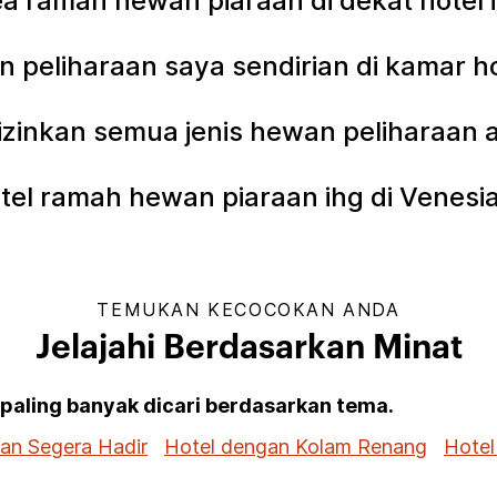
a ramah hewan piaraan di dekat hotel 
 peliharaan saya sendirian di kamar h
izinkan semua jenis hewan peliharaan 
tel ramah hewan piaraan ihg di Venesi
TEMUKAN KECOCOKAN ANDA
Jelajahi Berdasarkan Minat
g paling banyak dicari berdasarkan tema.
dan Segera Hadir
Hotel dengan Kolam Renang
Hotel