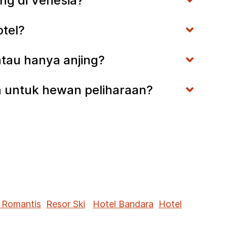
ihg di Venesia?
otel?
atau hanya anjing?
a untuk hewan peliharaan?
 Romantis
Resor Ski
Hotel Bandara
Hotel