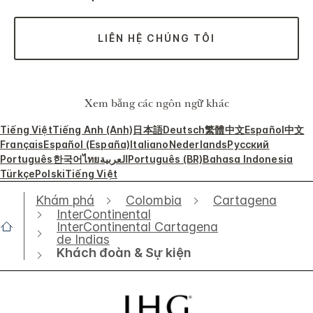
LIÊN HỆ CHÚNG TÔI
Xem bằng các ngôn ngữ khác
Tiếng Việt
Tiếng Anh (Anh)
日本語
Deutsch
繁體中文
Español
中文
Français
Español (España)
Italiano
Nederlands
Русский
Português
한국어
ไทย
العربية
Português (BR)
Bahasa Indonesia
Türkçe
Polski
Tiếng Việt
Khám phá
Colombia
Cartagena
InterContinental
InterContinental Cartagena
de Indias
Khách đoàn & Sự kiện