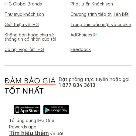
IHG Global Brands
Phát triển Khách sạn
Thư mục khách sạn
Chương trình tiếp thị liên kết
Giới thiệu về IHG
Trung tâm bảo mật và cookie
Không bán hoặc chia sẻ
AdChoices
thông tin cá nhân của tôi
Cơ hội việc làm IHG
Feedback
Đặt phòng trực tuyến hoặc gọi:
1 877 834 3613
Tải ứng dụng IHG One
Rewards app
Tìm hiểu thêm
về đặt