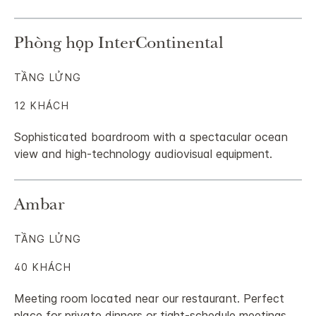
Phòng họp InterContinental
TẦNG LỬNG
12 KHÁCH
Sophisticated boardroom with a spectacular ocean
view and high-technology audiovisual equipment.
Ambar
TẦNG LỬNG
40 KHÁCH
Meeting room located near our restaurant. Perfect
place for private dinners or tight-schedule meetings.