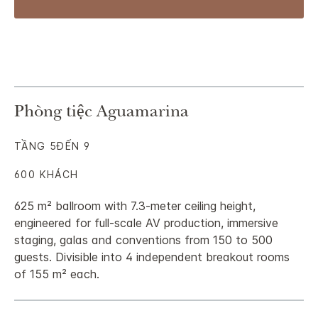
Phòng tiệc Aguamarina
TẦNG 5ĐẾN 9
600 KHÁCH
625 m² ballroom with 7.3-meter ceiling height,
engineered for full-scale AV production, immersive
staging, galas and conventions from 150 to 500
guests. Divisible into 4 independent breakout rooms
of 155 m² each.