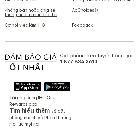
Không bán hoặc chia sẻ
AdChoices
thông tin cá nhân của tôi
Cơ hội việc làm IHG
Feedback
Đặt phòng trực tuyến hoặc gọi:
1 877 834 3613
Tải ứng dụng IHG One
Rewards app
Tìm hiểu thêm
về đặt
phòng nhanh và Phần thưởng
mọi lúc mọi nơi