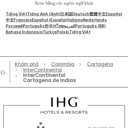
Xem bằng các ngôn ngữ khác
Tiếng Việt
Tiếng Anh (Anh)
日本語
Deutsch
繁體中文
Español
中文
Français
Español (España)
Italiano
Nederlands
Русский
Português
한국어
ไทย
العربية
Português (BR)
Bahasa Indonesia
Türkçe
Polski
Tiếng Việt
Khám phá
Colombia
Cartagena
InterContinental
InterContinental
Cartagena de Indias