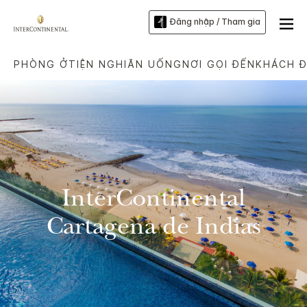
Đăng nhập / Tham gia
PHÒNG Ở
TIỆN NGHI
ĂN UỐNG
NƠI GỌI ĐẾN
KHÁCH Đ
InterContinental
Cartagena de Indias