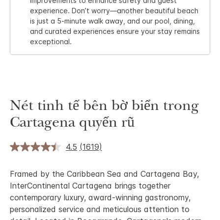
improvements to enhance safety and guest
experience. Don’t worry—another beautiful beach
is just a 5-minute walk away, and our pool, dining,
and curated experiences ensure your stay remains
exceptional.
Nét tinh tế bên bờ biển trong
Cartagena quyến rũ
4.5
(1619)
Framed by the Caribbean Sea and Cartagena Bay,
InterContinental Cartagena brings together
contemporary luxury, award-winning gastronomy,
personalized service and meticulous attention to