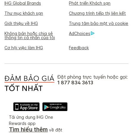
IHG Global Brands
Phát triển Khách sạn
Thư mục khách sạn
Chương trình tiếp thị liên kết
Giới thiệu về IHG
Trung tâm bảo mật và cookie
Không bán hoặc chia sẻ
AdChoices
thông tin cá nhân của tôi
Cơ hội việc làm IHG
Feedback
Đặt phòng trực tuyến hoặc gọi:
1 877 834 3613
Tải ứng dụng IHG One
Rewards app
Tìm hiểu thêm
về đặt