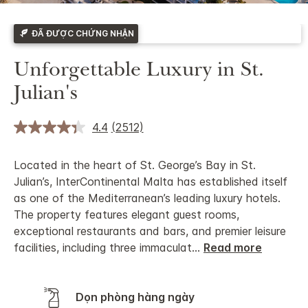
ĐÃ ĐƯỢC CHỨNG NHẬN
Unforgettable Luxury in St.
Julian's
4.4
(2512)
Located in the heart of St. George’s Bay in St.
Julian’s, InterContinental Malta has established itself
as one of the Mediterranean’s leading luxury hotels.
The property features elegant guest rooms,
exceptional restaurants and bars, and premier leisure
facilities, including three immaculat
...
Read more
Dọn phòng hàng ngày