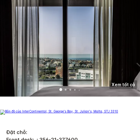
Xem tất cả
Đặt chỗ:
Front desk:
+
356-21-377600