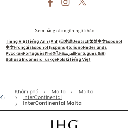
Xem bằng các ngôn ngữ khác
Tiếng Việt
Tiếng Anh (Anh)
日本語
Deutsch
繁體中文
Español
中文
Français
Español (España)
Italiano
Nederlands
Русский
Português
한국어
ไทย
العربية
Português (BR)
Bahasa Indonesia
Türkçe
Polski
Tiếng Việt
Khám phá
Malta
Malta
InterContinental
InterContinental Malta