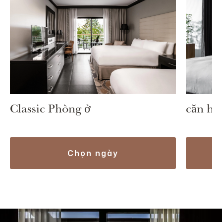
Classic Phòng ở
căn hộ
chọn ngày