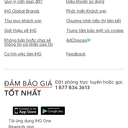
Quý vị cần giúp đỡ?
Điều khoản sử dụng
IHG Global Brands
Phát triển Khách sạn
Thư mục khách sạn
Chương trình tiếp thị liên kết
Giới thiệu về IHG
Trung tâm bảo mật và cookie
Không bán hoặc chia sẻ
AdChoices
thông tin cá nhân của tôi
Cơ hội việc làm IHG
Feedback
Đặt phòng trực tuyến hoặc gọi:
1 877 834 3613
Tải ứng dụng IHG One
Rewards app