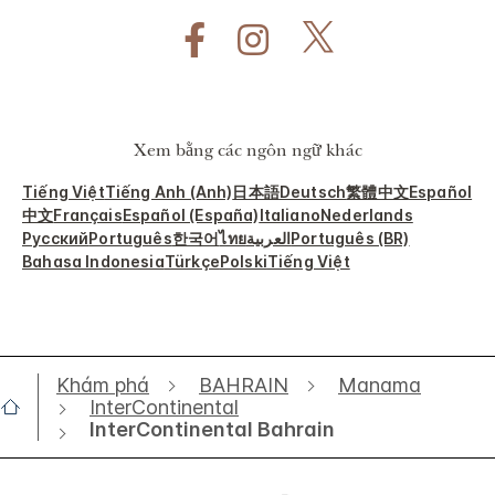
Xem bằng các ngôn ngữ khác
Tiếng Việt
Tiếng Anh (Anh)
日本語
Deutsch
繁體中文
Español
中文
Français
Español (España)
Italiano
Nederlands
Русский
Português
한국어
ไทย
العربية
Português (BR)
Bahasa Indonesia
Türkçe
Polski
Tiếng Việt
Khám phá
BAHRAIN
Manama
InterContinental
InterContinental Bahrain