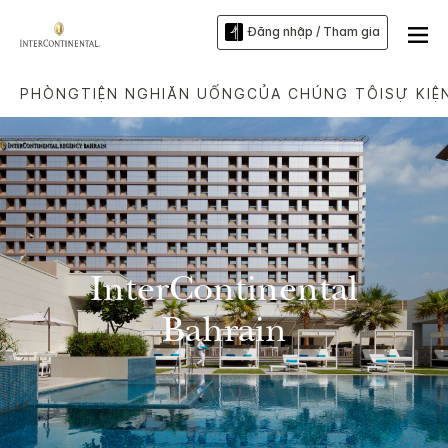
Đăng nhập / Tham gia
PHÒNG
TIỆN NGHI
ĂN UỐNG
CỦA CHÚNG TÔI
SỰ KIỆ
InterContinental
Bahrain