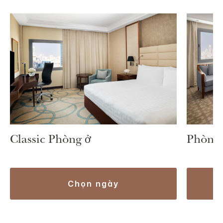
Classic Phòng ở
Phòng 
chọn ngày