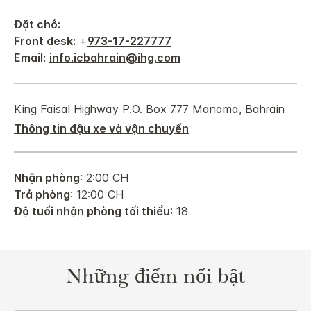
Đặt chỗ:
Front desk:
+
973-17-227777
Email:
info.icbahrain@ihg.com
King Faisal Highway
P.O. Box 777
Manama
,
Bahrain
Thông tin đậu xe và vận chuyển
Nhận phòng
: 2:00 CH
Trả phòng
: 12:00 CH
Độ tuổi nhận phòng tối thiểu
: 18
Những điểm nổi bật