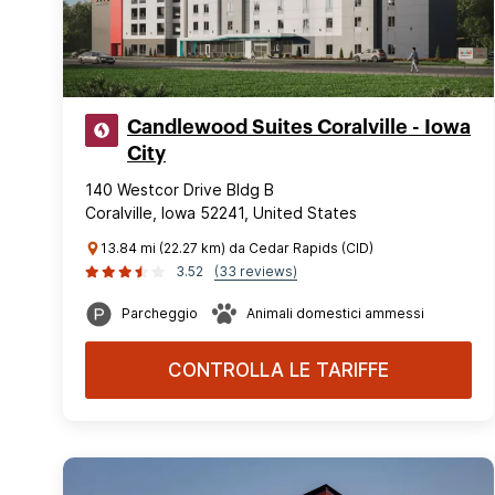
Candlewood Suites Coralville - Iowa
City
140 Westcor Drive Bldg B
Coralville, Iowa 52241, United States
13.84 mi (22.27 km) da Cedar Rapids (CID)
3.52
(33 reviews)
Parcheggio
Animali domestici ammessi
CONTROLLA LE TARIFFE