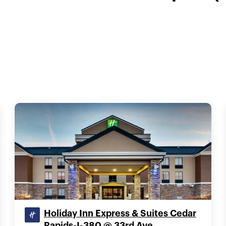
Holiday Inn Express & Suites Cedar
Rapids-I-380 @ 33rd Ave