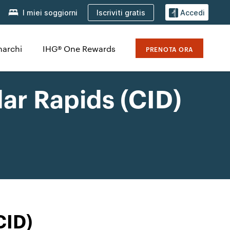
Iscriviti gratis
I miei soggiorni
Accedi
marchi
IHG® One Rewards
PRENOTA ORA
dar Rapids (CID)
CID)