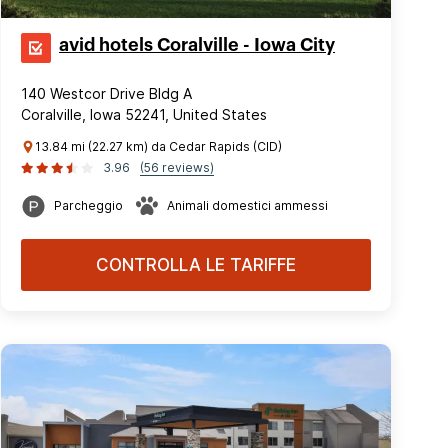
avid hotels Coralville - Iowa City
140 Westcor Drive Bldg A
Coralville, Iowa 52241, United States
13.84 mi (22.27 km) da Cedar Rapids (CID)
3.96
(56 reviews)
Parcheggio
Animali domestici ammessi
CONTROLLA LE TARIFFE