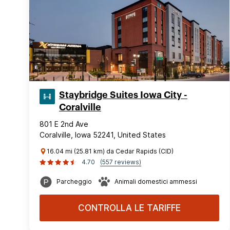
Staybridge Suites Iowa City -
Coralville
801 E 2nd Ave
Coralville, Iowa 52241, United States
16.04 mi (25.81 km) da Cedar Rapids (CID)
4.70
(557 reviews)
Parcheggio
Animali domestici ammessi
CONTROLLA LE TARIFFE