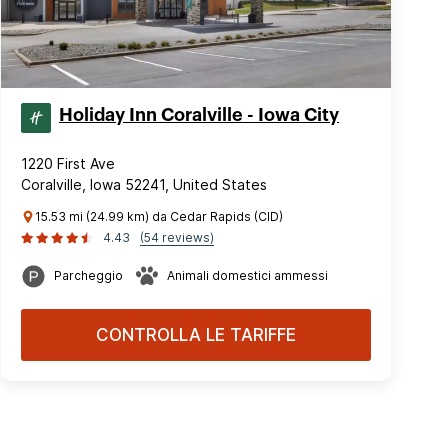
Holiday Inn Coralville - Iowa City
1220 First Ave
Coralville, Iowa 52241, United States
15.53 mi (24.99 km) da Cedar Rapids (CID)
4.43
(54 reviews)
Parcheggio
Animali domestici ammessi
CONTROLLA LE TARIFFE