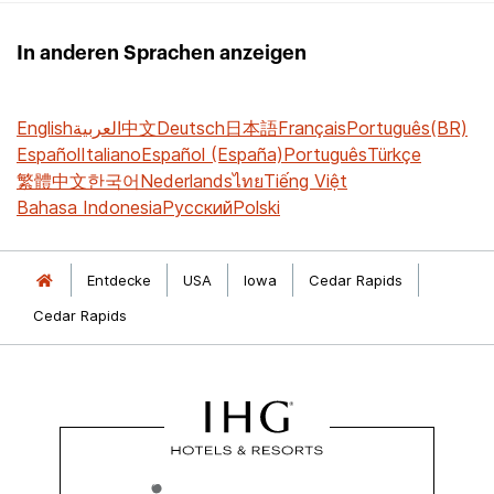
In anderen Sprachen anzeigen
English
العربية
中文
Deutsch
日本語
Français
Português(BR)
Español
Italiano
Español (España)
Português
Türkçe
繁體中文
한국어
Nederlands
ไทย
Tiếng Việt
Bahasa Indonesia
Русский
Polski
Entdecke
USA
Iowa
Cedar Rapids
Cedar Rapids