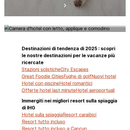
HOTEL NEI PARAGGI
Destinazioni di tendenza di 2025 : scopri
le nostre destinazioni per le vacanze più
ricercate
Stazioni sciistiche
City Escapes
Great Foodie Cities
Fughe di golf
Nuovi hotel
Hotel con piscine
Hotel romantici
Offerte hotel last minute
Hotel aeroportuali
Immergiti nei migliori resort sulla spiaggia
di IHG
Hotel sulla spiaggia
Resort caraibici
Resort tutto incluso
Resort tutto incluso a Cancun