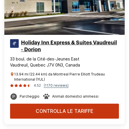
Holiday Inn Express & Suites Vaudreuil
- Dorion
33 boul. de la Cité-des-Jeunes East
Vaudreuil, Quebec J7V 0N3, Canada
13.94 mi (22.44 km) da Montreal Pierre Elliott Trudeau
International (YUL)
4.52
(1170 reviews)
Parcheggio
Animali domestici ammessi
CONTROLLA LE TARIFFE