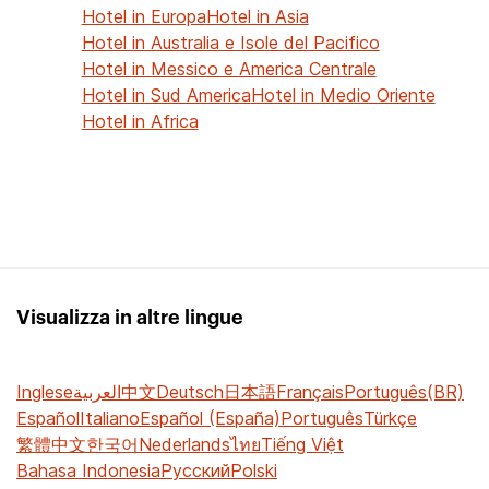
Hotel in Europa
Hotel in Asia
Hotel in Australia e Isole del Pacifico
Hotel in Messico e America Centrale
Hotel in Sud America
Hotel in Medio Oriente
Hotel in Africa
Visualizza in altre lingue
Inglese
العربية
中文
Deutsch
日本語
Français
Português(BR)
Español
Italiano
Español (España)
Português
Türkçe
繁體中文
한국어
Nederlands
ไทย
Tiếng Việt
Bahasa Indonesia
Русский
Polski