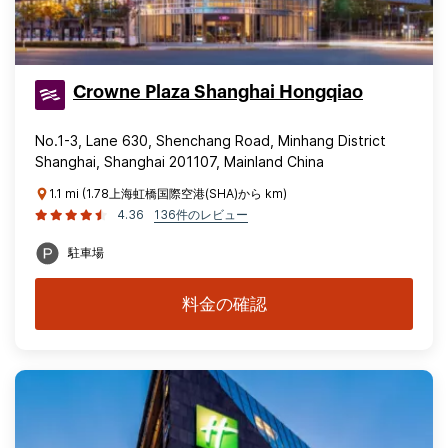
Crowne Plaza Shanghai Hongqiao
No.1-3, Lane 630, Shenchang Road, Minhang District
Shanghai, Shanghai 201107, Mainland China
1.1 mi (1.78上海虹橋国際空港(SHA)から km)
4.36
136件のレビュー
駐車場
料金の確認