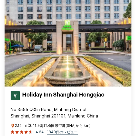
Holiday Inn Shanghai Hongqiao
No.3555 QiXin Road, Minhang District
Shanghai, Shanghai 201101, Mainland China
2.12 mi (3.41上海虹橋国際空港(SHA)から km)
4.64
1840件のレビュー