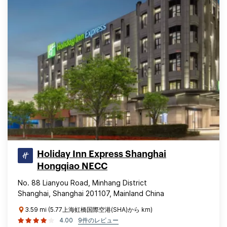
Holiday Inn Express Shanghai
Hongqiao NECC
No. 88 Lianyou Road, Minhang District
Shanghai, Shanghai 201107, Mainland China
3.59 mi (5.77上海虹橋国際空港(SHA)から km)
4.00
9件のレビュー