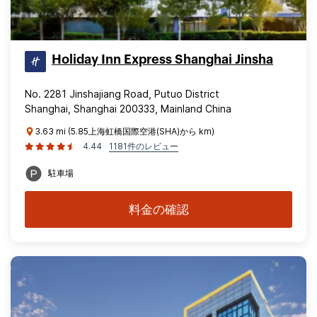
Holiday Inn Express Shanghai Jinsha
No. 2281 Jinshajiang Road, Putuo District
Shanghai, Shanghai 200333, Mainland China
3.63 mi (5.85上海虹橋国際空港(SHA)から km)
4.44
1181件のレビュー
駐車場
料金の確認