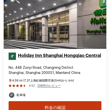
Holiday Inn Shanghai Hongqiao Central
No. 448 Zunyi Road, Changning District
Shanghai, Shanghai 200051, Mainland China
4.58 mi (7.37上海虹橋国際空港(SHA)から km)
4.52
298件のレビュー
駐車場
料金の確認