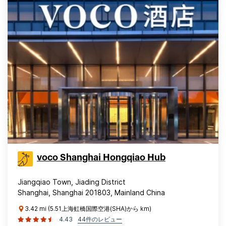
voco Shanghai Hongqiao Hub
Jiangqiao Town, Jiading District
Shanghai, Shanghai 201803, Mainland China
3.42 mi (5.51上海虹橋国際空港(SHA)から km)
4.43
44件のレビュー