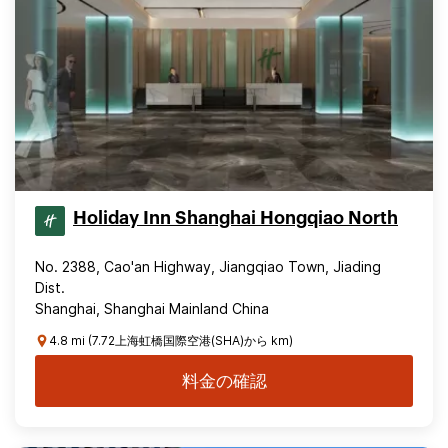
Holiday Inn Shanghai Hongqiao North
No. 2388, Cao'an Highway, Jiangqiao Town, Jiading
Dist.
Shanghai, Shanghai Mainland China
4.8 mi (7.72上海虹橋国際空港(SHA)から km)
料金の確認