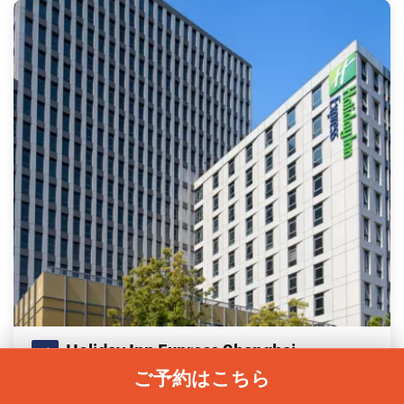
Holiday Inn Express Shanghai
ご予約はこちら
Changfeng Park
No. 26 Building,1098 Meiling North Road, Putuo District