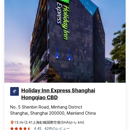
Holiday Inn Express Shanghai
Hongqiao CBD
No. 5 Shenbin Road, Minhang District
Shanghai, Shanghai 200000, Mainland China
1.5 mi (2.41上海虹橋国際空港(SHA)から km)
4.45
42件のレビュー