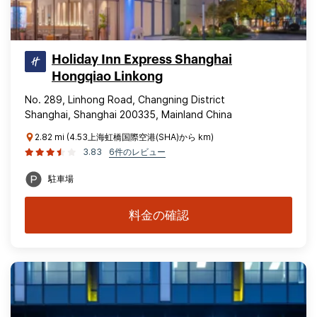
Holiday Inn Express Shanghai
Hongqiao Linkong
No. 289, Linhong Road, Changning District
Shanghai, Shanghai 200335, Mainland China
2.82 mi (4.53上海虹橋国際空港(SHA)から km)
3.83
6件のレビュー
駐車場
料金の確認