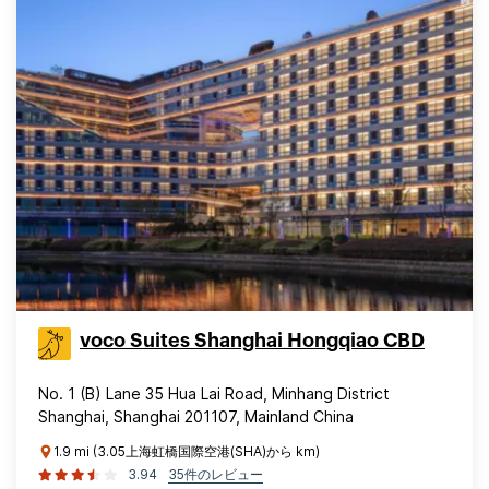
voco Suites Shanghai Hongqiao CBD
No. 1 (B) Lane 35 Hua Lai Road, Minhang District
Shanghai, Shanghai 201107, Mainland China
1.9 mi (3.05上海虹橋国際空港(SHA)から km)
3.94
35件のレビュー