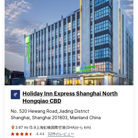
Holiday Inn Express Shanghai North
Hongqiao CBD
No. 520 Hewang Road,Jiading District
Shanghai, Shanghai 201803, Mainland China
3.67 mi (5.9上海虹橋国際空港(SHA)から km)
4.44
32件のレビュー