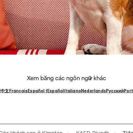
Xem bằng các ngôn ngữ khác
l
中文
Français
Español (España)
Italiano
Nederlands
Русский
Por