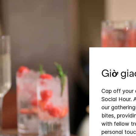
Giờ gia
Cap off your
Social Hour. A
our gathering
bites, provid
with fellow tr
personal touc