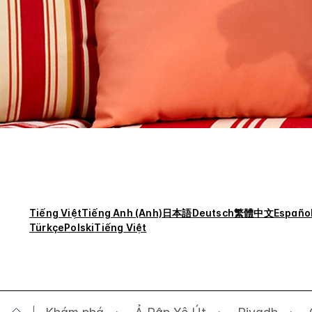
Tiếng Việt
Tiếng Anh (Anh)
日本語
Deutsch
繁體中文
Españo
Türkçe
Polski
Tiếng Việt