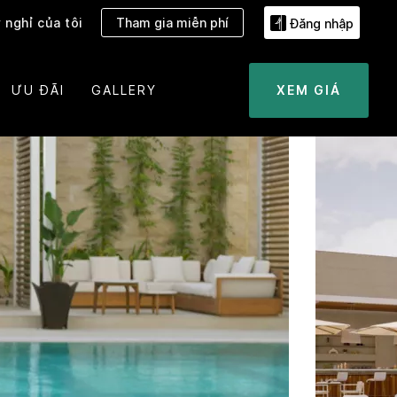
 nghỉ của tôi
Tham gia miễn phí
Đăng nhập
ƯU ĐÃI
GALLERY
XEM GIÁ