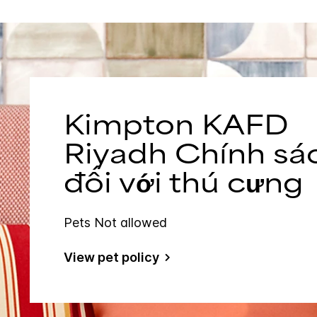
Kimpton
KAFD
Riyadh
Chính sá
đối với thú cưng
Pets Not allowed
View pet policy