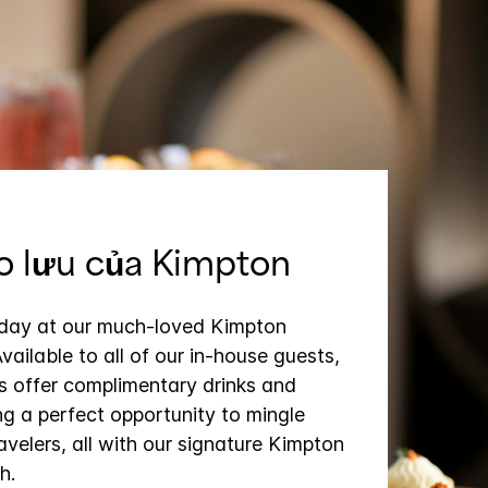
o lưu của Kimpton
 day at our much-loved Kimpton
vailable to all of our in-house guests,
s offer complimentary drinks and
ing a perfect opportunity to mingle
avelers, all with our signature Kimpton
h.