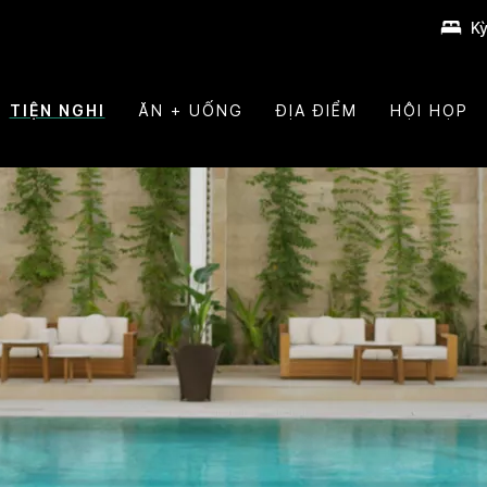
Kỳ
TIỆN NGHI
ĂN + UỐNG
ĐỊA ĐIỂM
HỘI HỌP