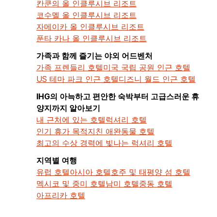
칸쿤의 올 인클루시브 리조트
코수멜 올 인클루시브 리조트
자메이카 올 인클루시브 리조트
푼타 카나 올 인클루시브 리조트
가족과 함께 즐기는 야외 어드벤처
가족 프렌들리 호텔
미국 국립 공원 인근 호텔
US 테마 파크 인근 호텔
디즈니 월드 인근 호텔
IHG의 아늑하고 편안한 숙박부터 고급스러운 휴
양지까지 알아보기
내 근처에 있는 호텔
럭셔리 호텔
인기 휴가 목적지
친 애완동물 호텔
최고의 수상 경력에 빛나는 럭셔리 호텔
지역별 여행
유럽 호텔
아시아 호텔
호주 및 태평양 섬 호텔
멕시코 및 중미 호텔
남미 호텔
중동 호텔
아프리카 호텔