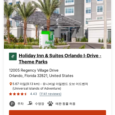
Holiday Inn & Suites Orlando I-Drive -
Theme Parks
12005 Regency Village Drive
Orlando, Florida 32821, United States
5.67 마일(9.13 km) - 유니버설 아일랜드 오브 어드벤처
(Universal Islands of Adventure)
4.43
(1141 reviews)
주차
수영장
애완 동물 허용