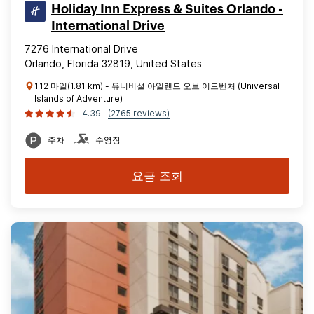
Holiday Inn Express & Suites Orlando -
International Drive
7276 International Drive
Orlando, Florida 32819, United States
1.12 마일(1.81 km) - 유니버설 아일랜드 오브 어드벤처 (Universal
Islands of Adventure)
4.39
(2765 reviews)
주차
수영장
요금 조회