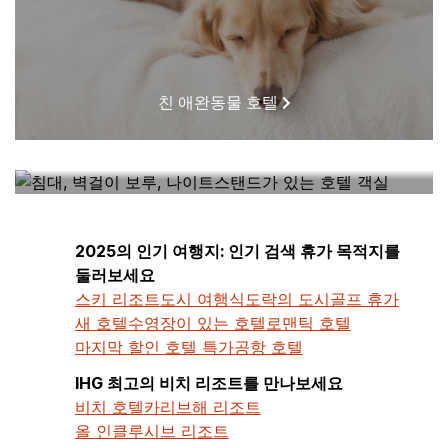
친 애완동물 호텔
내 근처에 있는 호텔
2025의 인기 여행지: 인기 검색 휴가 목적지를
둘러보세요
스키 리조트
도시 여행
식도락의 도시
골프 휴가
새 호텔
수영장이 있는 호텔
로맨틱 호텔
마지막 할인 호텔 특가
공항 호텔
IHG 최고의 비치 리조트를 만나보세요
비치 호텔
카리브해 리조트
올 인클루시브 리조트