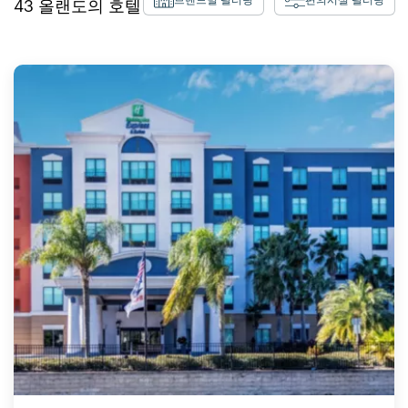
43
올랜도
의 호텔