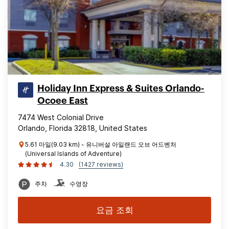
Holiday Inn Express & Suites Orlando-
Ocoee East
7474 West Colonial Drive
Orlando, Florida 32818, United States
5.61 마일(9.03 km) - 유니버설 아일랜드 오브 어드벤처
(Universal Islands of Adventure)
4.30
(1427 reviews)
주차
수영장
요금 조회