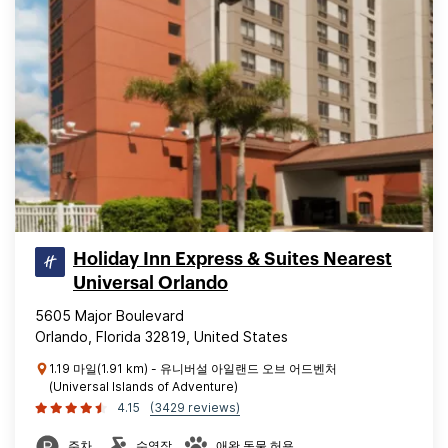
Holiday Inn Express & Suites Nearest
Universal Orlando
5605 Major Boulevard
Orlando, Florida 32819, United States
1.19 마일(1.91 km) - 유니버설 아일랜드 오브 어드벤처
(Universal Islands of Adventure)
4.15
(3429 reviews)
주차
수영장
애완 동물 허용