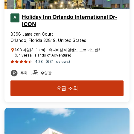
Holiday Inn Orlando International Dr-
ICON
8368 Jamaican Court
Orlando, Florida 32819, United States
1.93 마일(3.11 km) - 유니버설 아일랜드 오브 어드벤처
(Universal Islands of Adventure)
4.28
(631 reviews)
주차
수영장
요금 조회