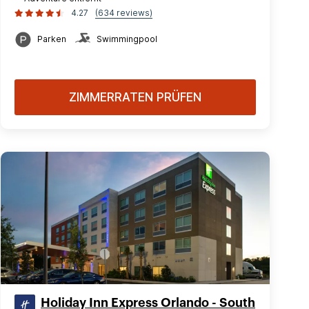
4.27
(634 reviews)
Parken
Swimmingpool
ZIMMERRATEN PRÜFEN
Holiday Inn Express Orlando - South