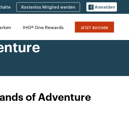
Kostenlos Mitglied werden
halte
Anmelden
arken
IHG® One Rewards
JETZT BUCHEN
enture
slands of Adventure