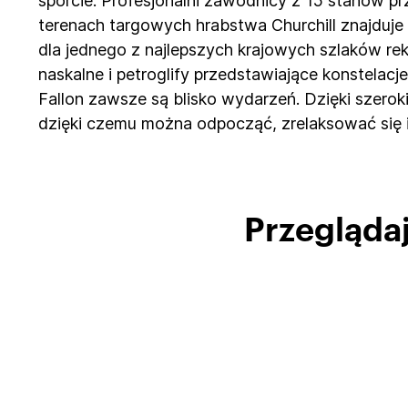
sporcie. Profesjonalni zawodnicy z 15 stanów p
terenach targowych hrabstwa Churchill znajduje
dla jednego z najlepszych krajowych szlaków re
naskalne i petroglify przedstawiające konstelacj
Fallon zawsze są blisko wydarzeń. Dzięki szero
dzięki czemu można odpocząć, zrelaksować się i
Przeglądaj