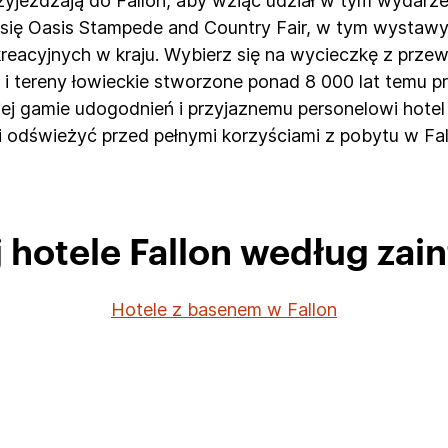
rzyjeżdżają do Fallon, aby wziąć udział w tym wydarz
 się Oasis Stampede and Country Fair, w tym wystawy
kreacyjnych w kraju. Wybierz się na wycieczkę z prze
e i tereny łowieckie stworzone ponad 8 000 lat temu p
kiej gamie udogodnień i przyjaznemu personelowi hote
 odświeżyć przed pełnymi korzyściami z pobytu w Fal
 hotele Fallon według za
Hotele z basenem w Fallon