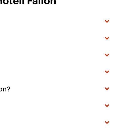
teli Fallon
on?
?