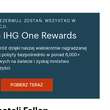
EZERWUJ. ZOSTAŃ. WSZYSTKO W
JI.
a IHG One Rewards
óż dzięki naszej wielokrotnie nagradzanej
wuj pobyty bezpośrednio w ponad 6,000+
wych na świecie i zyskaj mnóstwo
yści.
POBIERZ TERAZ