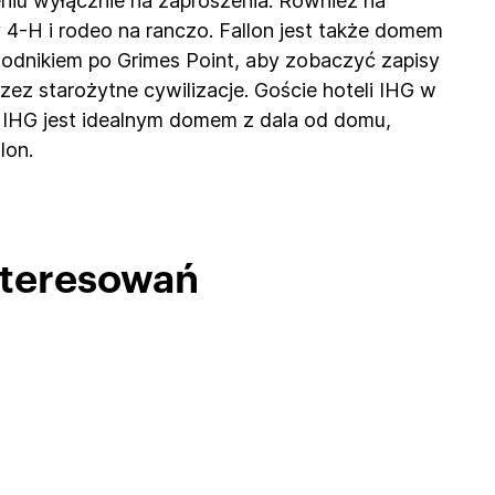
eniu wyłącznie na zaproszenia. Również na
 4-H i rodeo na ranczo. Fallon jest także domem
wodnikiem po Grimes Point, aby zobaczyć zapisy
rzez starożytne cywilizacje. Goście hoteli IHG w
l IHG jest idealnym domem z dala od domu,
lon.
interesowań