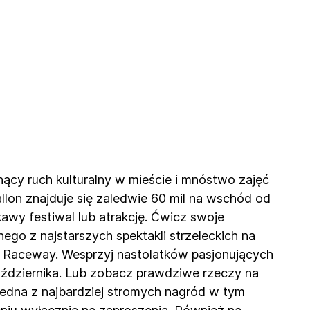
nący ruch kulturalny w mieście i mnóstwo zajęć
lon znajduje się zaledwie 60 mil na wschód od
awy festiwal lub atrakcję. Ćwicz swoje
go z najstarszych spektakli strzeleckich na
ke Raceway. Wesprzyj nastolatków pasjonujących
aździernika. Lub zobacz prawdziwe rzeczy na
 jedna z najbardziej stromych nagród w tym