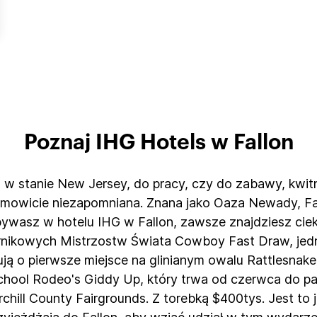
Poznaj IHG Hotels w Fallon
n w stanie New Jersey, do pracy, czy do zabawy, kwit
samowicie niezapomniana. Znana jako Oaza Newady, Fal
ywasz w hotelu IHG w Fallon, zawsze znajdziesz ciek
ernikowych Mistrzostw Świata Cowboy Fast Draw, jedne
ują o pierwsze miejsce na glinianym owalu Rattlesna
School Rodeo's Giddy Up, który trwa od czerwca do p
rchill County Fairgrounds. Z torebką $400tys. Jest to