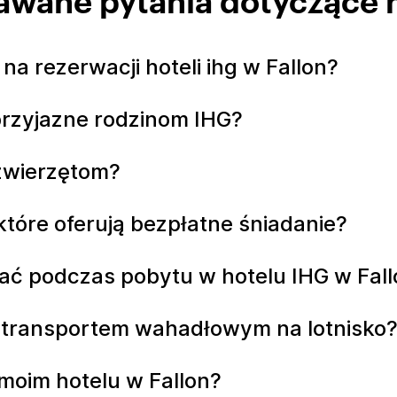
awane pytania dotyczące ho
a rezerwacji hoteli ihg w Fallon?
 przyjazne rodzinom IHG?
 zwierzętom?
, które oferują bezpłatne śniadanie?
ć podczas pobytu w hotelu IHG w Fall
z transportem wahadłowym na lotnisko
moim hotelu w Fallon?