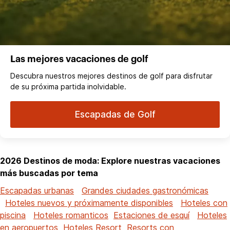
Las mejores vacaciones de golf
Descubra nuestros mejores destinos de golf para disfrutar
de su próxima partida inolvidable.
Escapadas de Golf
2026 Destinos de moda: Explore nuestras vacaciones
más buscadas por tema
Escapadas urbanas
Grandes ciudades gastronómicas
Hoteles nuevos y próximamente disponibles
Hoteles con
piscina
Hoteles romanticos
Estaciones de esquí
Hoteles
en aeropuertos
Hoteles Resort
Resorts con