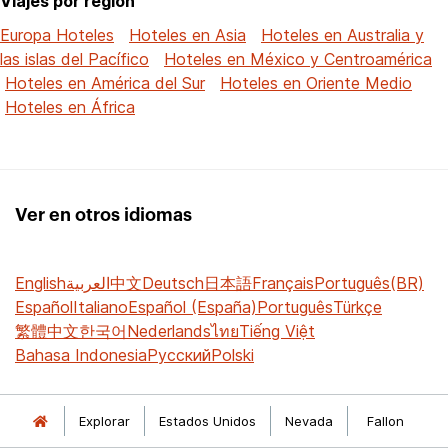
Viajes por región
Europa Hoteles
Hoteles en Asia
Hoteles en Australia y
las islas del Pacífico
Hoteles en México y Centroamérica
Hoteles en América del Sur
Hoteles en Oriente Medio
Hoteles en África
Ver en otros idiomas
English
العربية
中文
Deutsch
日本語
Français
Português(BR)
Español
Italiano
Español (España)
Português
Türkçe
繁體中文
한국어
Nederlands
ไทย
Tiếng Việt
Bahasa Indonesia
Русский
Polski
Explorar
Estados Unidos
Nevada
Fallon