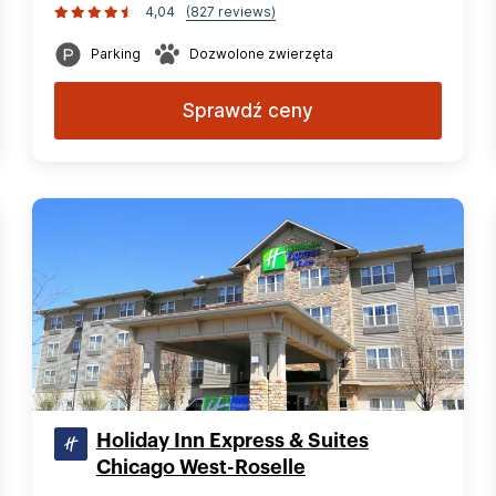
4,04
(827 reviews)
Parking
Dozwolone zwierzęta
Sprawdź ceny
Holiday Inn Express & Suites
Chicago West-Roselle