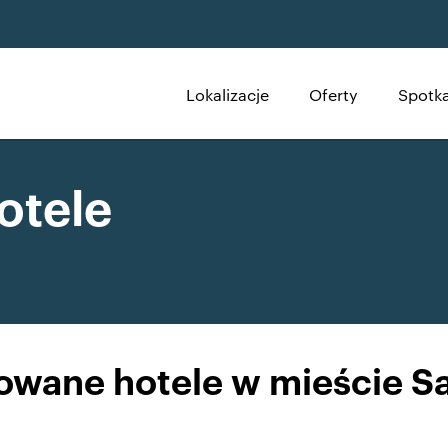
Lokalizacje
Oferty
Spotka
otele
ane hotele w mieście Sa