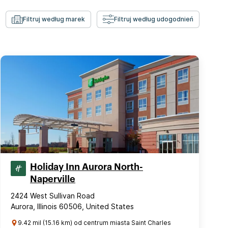
Filtruj według marek
Filtruj według udogodnień
Holiday Inn Aurora North-
Naperville
2424 West Sullivan Road
Aurora, Illinois 60506, United States
9.42 mil (15.16 km) od centrum miasta Saint Charles