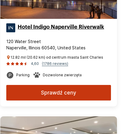
Hotel Indigo Naperville Riverwalk
120 Water Street
Naperville, Illinois 60540, United States
12.82 mil (20.62 km) od centrum miasta Saint Charles
4,60
(1786 reviews)
Parking
Dozwolone zwierzęta
Sprawdź ceny