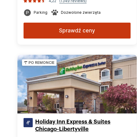
4,22
(1349 reviews)
Parking
Dozwolone zwierzęta
Sprawdź ceny
PO REMONCIE
Holiday Inn Express & Suites
Chicago-Libertyville