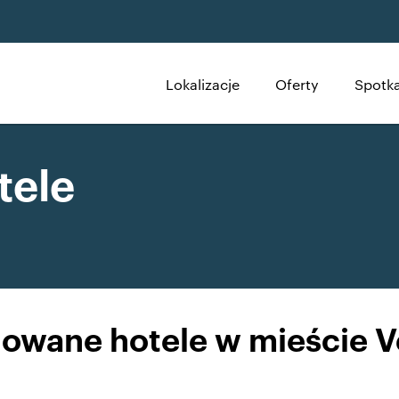
Lokalizacje
Oferty
Spotka
tele
wane hotele w mieście Ve