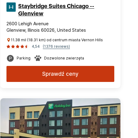
Staybridge Suites Chicago --
Glenview
2600 Lehigh Avenue
Glenview, Illinois 60026, United States
11.38 mil (18.31 km) od centrum miasta Vernon Hills
4,54
(1376 reviews)
Parking
Dozwolone zwierzęta
Sprawdź ceny