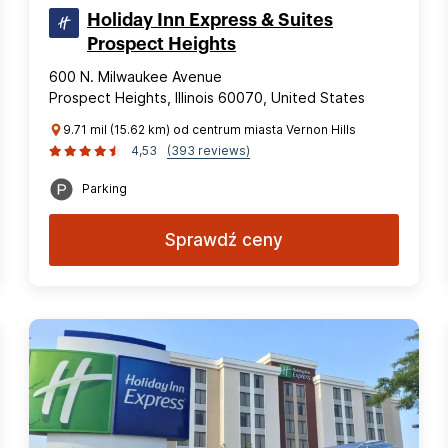
Holiday Inn Express & Suites
Prospect Heights
600 N. Milwaukee Avenue
Prospect Heights, Illinois 60070, United States
9.71 mil (15.62 km) od centrum miasta Vernon Hills
4,53
(393 reviews)
Parking
Sprawdź ceny