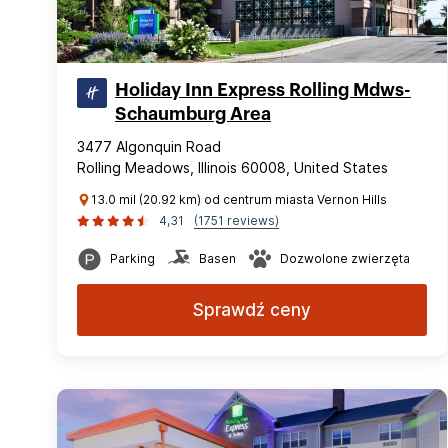
Holiday Inn Express Rolling Mdws-
Schaumburg Area
3477 Algonquin Road
Rolling Meadows, Illinois 60008, United States
13.0 mil (20.92 km) od centrum miasta Vernon Hills
4,31
(1751 reviews)
Parking
Basen
Dozwolone zwierzęta
Sprawdź ceny