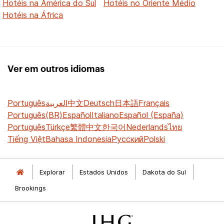
Hotéis na América do Sul
Hotéis no Oriente Médio
Hotéis na África
Ver em outros idiomas
Português
العربية
中文
Deutsch
日本語
Français
Português(BR)
Español
Italiano
Español (España)
Português
Türkçe
繁體中文
한국어
Nederlands
ไทย
Tiếng Việt
Bahasa Indonesia
Русский
Polski
Explorar
Estados Unidos
Dakota do Sul
Brookings