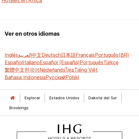
Hoteles en África
Ver en otros idiomas
Inglés
العربية
中文
Deutsch
日本語
Français
Português(BR)
Español
Italiano
Español (España)
Português
Türkçe
繁體中文
한국어
Nederlands
ไทย
Tiếng Việt
Bahasa Indonesia
Русский
Polski
Explorar
Estados Unidos
Dakota del Sur
Brookings