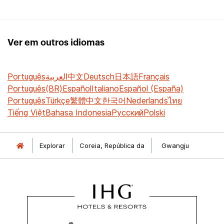
Ver em outros idiomas
Português
العربية
中文
Deutsch
日本語
Français
Português(BR)
Español
Italiano
Español (España)
Português
Türkçe
繁體中文
한국어
Nederlands
ไทย
Tiếng Việt
Bahasa Indonesia
Русский
Polski
Explorar
Coreia, República da
Gwangju