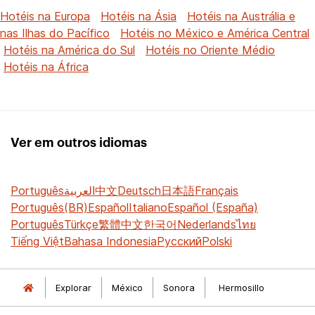
Hotéis na Europa
Hotéis na Ásia
Hotéis na Austrália e
nas Ilhas do Pacífico
Hotéis no México e América Central
Hotéis na América do Sul
Hotéis no Oriente Médio
Hotéis na África
Ver em outros idiomas
Português
العربية
中文
Deutsch
日本語
Français
Português(BR)
Español
Italiano
Español (España)
Português
Türkçe
繁體中文
한국어
Nederlands
ไทย
Tiếng Việt
Bahasa Indonesia
Русский
Polski
Explorar
México
Sonora
Hermosillo