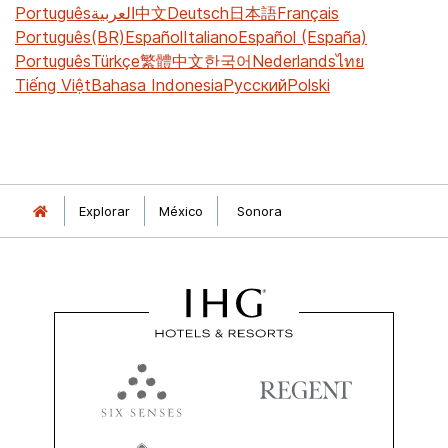
Português
العربية
中文
Deutsch
日本語
Français
Português(BR)
Español
Italiano
Español (España)
Português
Türkçe
繁體中文
한국어
Nederlands
ไทย
Tiếng Việt
Bahasa Indonesia
Русский
Polski
Explorar
México
Sonora