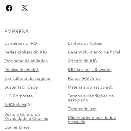
EMPRESA
Carreiras no IHG
Explore os hotéis
Redes globais do IHG
Desenvolvimento de hotel
Programa de afiliados
Agente do IHG
Precisa de ajuda?
IHG Business Rewards
Consultoria de viagens
Hotéis IHG Army
Sustentabilidade
Materiais do associado
IHG Corporate
Termos e condições do
associado
AdChoices
Termos de uso
Visite o Centro de
Não vender meus dados
Privacidade e Cookies
pessoais
Comentários