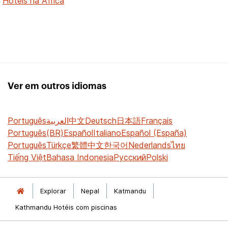
Hotéis na África
Ver em outros idiomas
Português
العربية
中文
Deutsch
日本語
Français
Português(BR)
Español
Italiano
Español (España)
Português
Türkçe
繁體中文
한국어
Nederlands
ไทย
Tiếng Việt
Bahasa Indonesia
Русский
Polski
Explorar
Nepal
Katmandu
Kathmandu Hotéis com piscinas