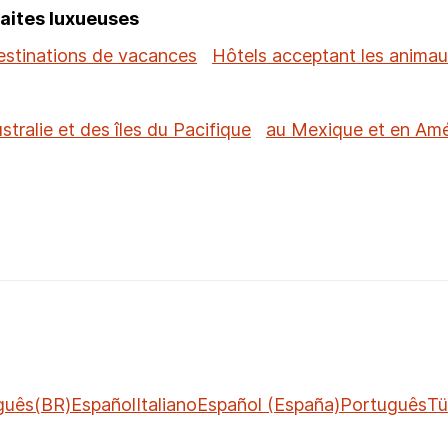
raites luxueuses
estinations de vacances
Hôtels acceptant les anima
stralie et des îles du Pacifique
au Mexique et en Amé
guês(BR)
Español
Italiano
Español (España)
Português
Tü