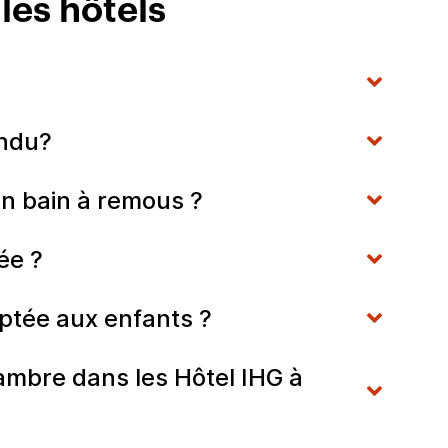
les hôtels
mandu?
un bain à remous ?
née ?
aptée aux enfants ?
hambre dans les Hôtel IHG à