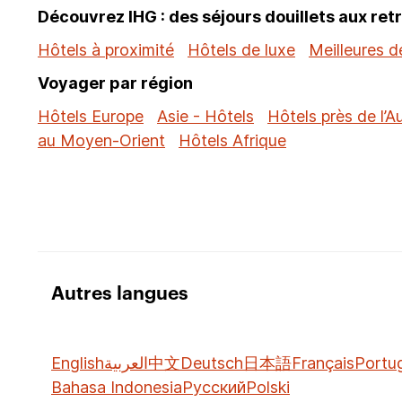
Découvrez IHG : des séjours douillets aux ret
Hôtels à proximité
Hôtels de luxe
Meilleures d
Voyager par région
Hôtels Europe
Asie - Hôtels
Hôtels près de l’Au
au Moyen-Orient
Hôtels Afrique
Autres langues
English
العربية
中文
Deutsch
日本語
Français
Portu
Bahasa Indonesia
Русский
Polski