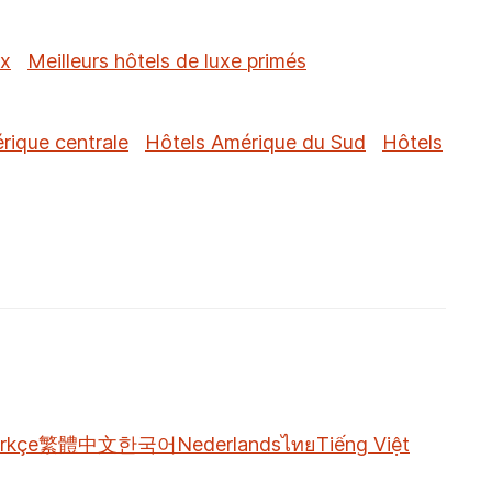
ux
Meilleurs hôtels de luxe primés
rique centrale
Hôtels Amérique du Sud
Hôtels
rkçe
繁體中文
한국어
Nederlands
ไทย
Tiếng Việt