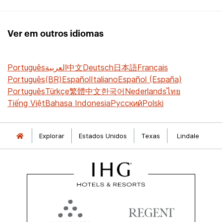
Ver em outros idiomas
Português
العربية
中文
Deutsch
日本語
Français
Português(BR)
Español
Italiano
Español (España)
Português
Türkçe
繁體中文
한국어
Nederlands
ไทย
Tiếng Việt
Bahasa Indonesia
Русский
Polski
Explorar
Estados Unidos
Texas
Lindale