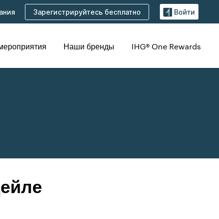
Зарегистрируйтесь бесплатно
ания
Войти
 мероприятия
Наши бренды
IHG® One Rewards
дейле