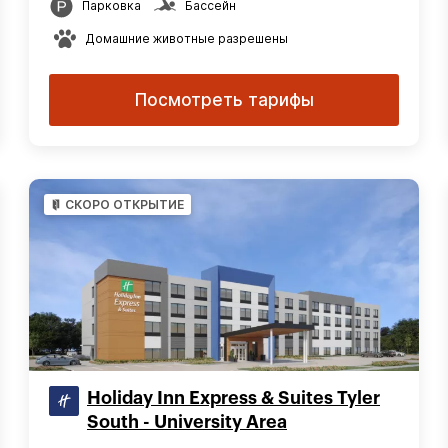
Парковка
Бассейн
Домашние животные разрешены
Посмотреть тарифы
СКОРО ОТКРЫТИЕ
Holiday Inn Express & Suites Tyler
South - University Area