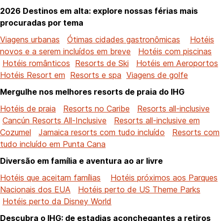
2026 Destinos em alta: explore nossas férias mais
procuradas por tema
Viagens urbanas
Ótimas cidades gastronômicas
Hotéis
novos e a serem incluídos em breve
Hotéis com piscinas
Hotéis românticos
Resorts de Ski
Hotéis em Aeroportos
Hotéis Resort em
Resorts e spa
Viagens de golfe
Mergulhe nos melhores resorts de praia do IHG
Hotéis de praia
Resorts no Caribe
Resorts all-inclusive
Cancún Resorts All-Inclusive
Resorts all-inclusive em
Cozumel
Jamaica resorts com tudo incluído
Resorts com
tudo incluído em Punta Cana
Diversão em família e aventura ao ar livre
Hotéis que aceitam famílias
Hotéis próximos aos Parques
Nacionais dos EUA
Hotéis perto de US Theme Parks
Hotéis perto da Disney World
Descubra o IHG: de estadias aconchegantes a retiros