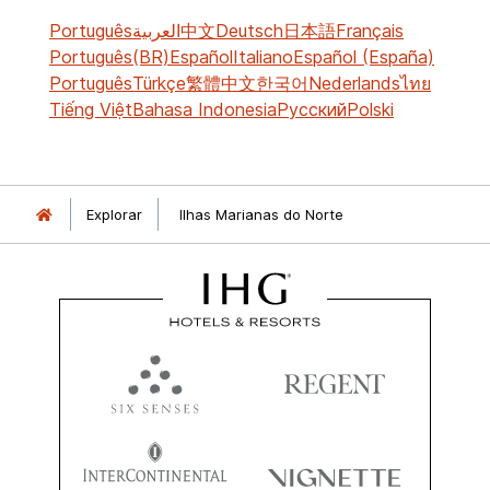
Português
العربية
中文
Deutsch
日本語
Français
Português(BR)
Español
Italiano
Español (España)
Português
Türkçe
繁體中文
한국어
Nederlands
ไทย
Tiếng Việt
Bahasa Indonesia
Русский
Polski
Explorar
Ilhas Marianas do Norte