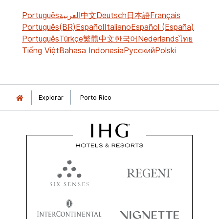
Português
العربية
中文
Deutsch
日本語
Français
Português(BR)
Español
Italiano
Español (España)
Português
Türkçe
繁體中文
한국어
Nederlands
ไทย
Tiếng Việt
Bahasa Indonesia
Русский
Polski
Explorar
Porto Rico