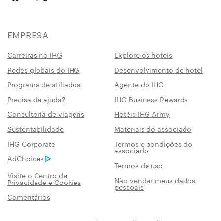
EMPRESA
Carreiras no IHG
Explore os hotéis
Redes globais do IHG
Desenvolvimento de hotel
Programa de afiliados
Agente do IHG
Precisa de ajuda?
IHG Business Rewards
Consultoria de viagens
Hotéis IHG Army
Sustentabilidade
Materiais do associado
IHG Corporate
Termos e condições do
associado
AdChoices
Termos de uso
Visite o Centro de
Não vender meus dados
Privacidade e Cookies
pessoais
Comentários