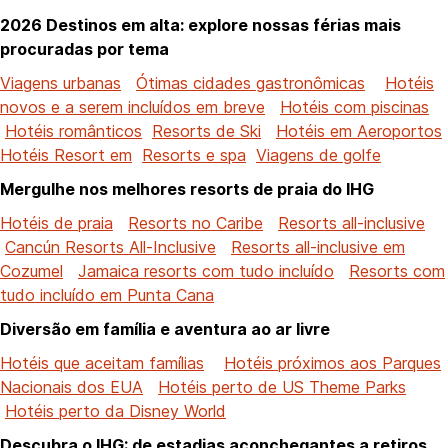
2026 Destinos em alta: explore nossas férias mais
procuradas por tema
Viagens urbanas
Ótimas cidades gastronômicas
Hotéis
novos e a serem incluídos em breve
Hotéis com piscinas
Hotéis românticos
Resorts de Ski
Hotéis em Aeroportos
Hotéis Resort em
Resorts e spa
Viagens de golfe
Mergulhe nos melhores resorts de praia do IHG
Hotéis de praia
Resorts no Caribe
Resorts all-inclusive
Cancún Resorts All-Inclusive
Resorts all-inclusive em
Cozumel
Jamaica resorts com tudo incluído
Resorts com
tudo incluído em Punta Cana
Diversão em família e aventura ao ar livre
Hotéis que aceitam famílias
Hotéis próximos aos Parques
Nacionais dos EUA
Hotéis perto de US Theme Parks
Hotéis perto da Disney World
Descubra o IHG: de estadias aconchegantes a retiros