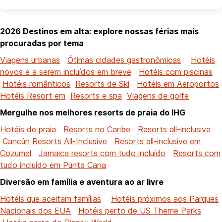
2026 Destinos em alta: explore nossas férias mais
procuradas por tema
Viagens urbanas
Ótimas cidades gastronômicas
Hotéis
novos e a serem incluídos em breve
Hotéis com piscinas
Hotéis românticos
Resorts de Ski
Hotéis em Aeroportos
Hotéis Resort em
Resorts e spa
Viagens de golfe
Mergulhe nos melhores resorts de praia do IHG
Hotéis de praia
Resorts no Caribe
Resorts all-inclusive
Cancún Resorts All-Inclusive
Resorts all-inclusive em
Cozumel
Jamaica resorts com tudo incluído
Resorts com
tudo incluído em Punta Cana
Diversão em família e aventura ao ar livre
Hotéis que aceitam famílias
Hotéis próximos aos Parques
Nacionais dos EUA
Hotéis perto de US Theme Parks