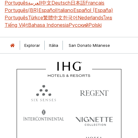
Português
العربية
中文
Deutsch
日本語
Français
Português(BR)
Español
Italiano
Español (España)
Português
Türkçe
繁體中文
한국어
Nederlands
ไทย
Tiếng Việt
Bahasa Indonesia
Русский
Polski
Explorar
Itália
San Donato Milanese