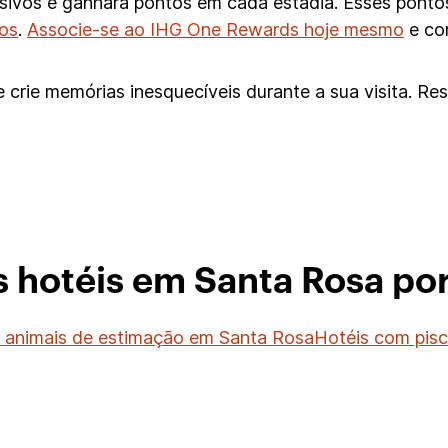
lusivos e ganhará pontos em cada estadia. Esses pont
ios
.
Associe-se ao IHG One Rewards hoje mesmo
e co
 crie memórias inesquecíveis durante a sua visita. R
s hotéis em Santa Rosa por
 animais de estimação em Santa Rosa
Hotéis com pis