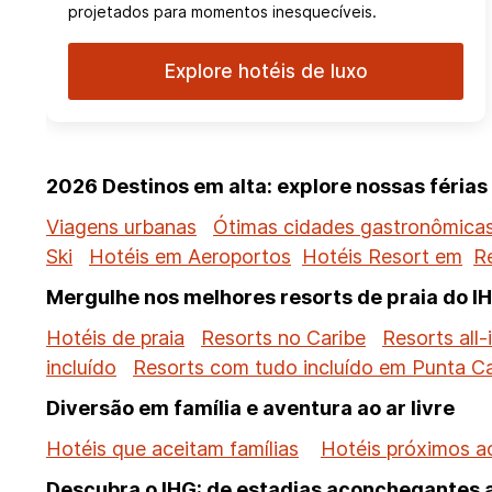
projetados para momentos inesquecíveis.
Explore hotéis de luxo
2026 Destinos em alta: explore nossas féria
Viagens urbanas
Ótimas cidades gastronômica
Ski
Hotéis em Aeroportos
Hotéis Resort em
R
Mergulhe nos melhores resorts de praia do I
Hotéis de praia
Resorts no Caribe
Resorts all-
incluído
Resorts com tudo incluído em Punta C
Diversão em família e aventura ao ar livre
Hotéis que aceitam famílias
Hotéis próximos a
Descubra o IHG: de estadias aconchegantes a