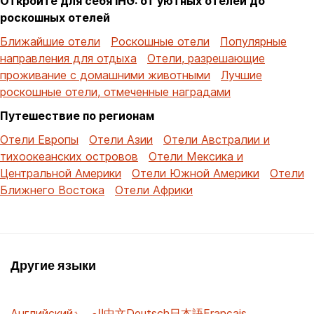
Откройте для себя IHG: от уютных отелей до
роскошных отелей
Ближайшие отели
Роскошные отели
Популярные
направления для отдыха
Отели, разрешающие
проживание с домашними животными
Лучшие
роскошные отели, отмеченные наградами
Путешествие по регионам
Отели Европы
Отели Азии
Отели Австралии и
тихоокеанских островов
Отели Мексика и
Центральной Америки
Отели Южной Америки
Отели
Ближнего Востока
Отели Африки
Другие языки
Английский
العربية
中文
Deutsch
日本語
Français