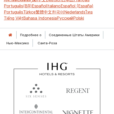
Português(BR)
Español
Italiano
Español (España)
Português
Türkçe
繁體中文
한국어
Nederlands
ไทย
Tiếng Việt
Bahasa Indonesia
Русский
Polski
Подробнее о
Соединенные Штаты Америки
Нью-Мексико
Санта-Роза