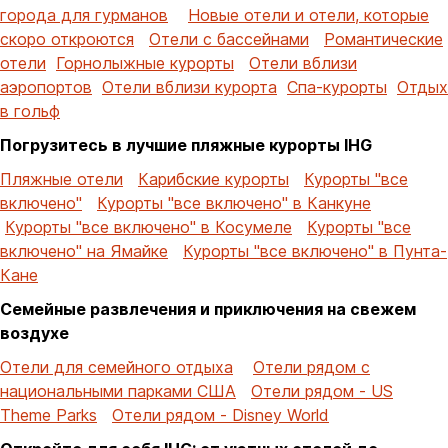
города для гурманов
Новые отели и отели, которые
скоро откроются
Отели с бассейнами
Романтические
отели
Горнолыжные курорты
Отели вблизи
аэропортов
Отели вблизи курорта
Спа-курорты
Отдых
в гольф
Погрузитесь в лучшие пляжные курорты IHG
Пляжные отели
Карибские курорты
Курорты "все
включено"
Курорты "все включено" в Канкуне
Курорты "все включено" в Косумеле
Курорты "все
включено" на Ямайке
Курорты "все включено" в Пунта-
Кане
Семейные развлечения и приключения на свежем
воздухе
Отели для семейного отдыха
Отели рядом с
национальными парками США
Отели рядом - US
Theme Parks
Отели рядом - Disney World