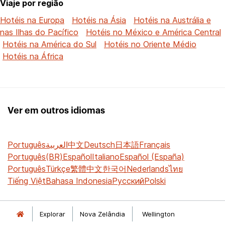
Viaje por região
Hotéis na Europa
Hotéis na Ásia
Hotéis na Austrália e
nas Ilhas do Pacífico
Hotéis no México e América Central
Hotéis na América do Sul
Hotéis no Oriente Médio
Hotéis na África
Ver em outros idiomas
Português
العربية
中文
Deutsch
日本語
Français
Português(BR)
Español
Italiano
Español (España)
Português
Türkçe
繁體中文
한국어
Nederlands
ไทย
Tiếng Việt
Bahasa Indonesia
Русский
Polski
Explorar
Nova Zelândia
Wellington