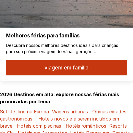
Melhores férias para famílias
Descubra nossos melhores destinos ideais para crianças
para sua próxima viagem de várias gerações.
viagem em família
2026 Destinos em alta: explore nossas férias mais
procuradas por tema
Set-Jetting na Europa
Viagens urbanas
Ótimas cidades
gastronômicas
Hotéis novos e a serem incluídos em
breve
Hotéis com piscinas
Hotéis românticos
Resorts
de Ski
Hotéis em Aeroportos
Hotéis Resort em
Resorts