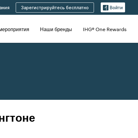
Зарегистрируйтесь бесплатно
ания
Войти
 мероприятия
Наши бренды
IHG® One Rewards
нгтоне