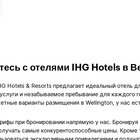
есь с отелями IHG Hotels в 
 IHG Hotels & Resorts предлагает идеальный отель 
слуги и незабываемое пребывание для каждого го
тные варианты размещения в Wellington, у нас ес
арифы при бронировании напрямую у нас. Бронируя
олучать самые конкурентоспособные цены. Кроме т
ользоваться эксклюзивными привилегиями и получа