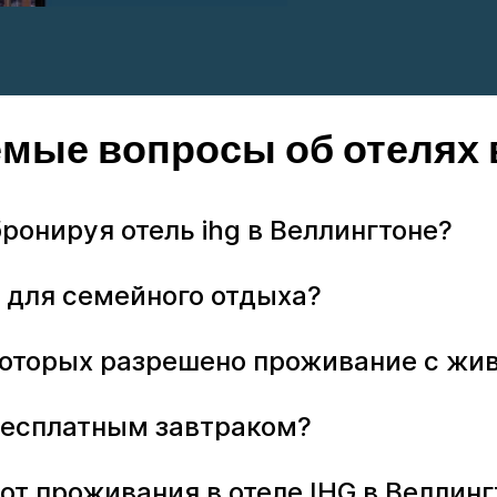
емые вопросы об отелях 
бронируя отель ihg в Веллингтоне?
G для семейного отдыха?
в которых разрешено проживание с ж
с бесплатным завтраком?
от проживания в отеле IHG в Веллинг