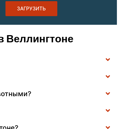
ЗАГРУЗИТЬ
в Веллингтоне
ивотными?
тоне?