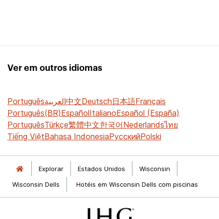
Ver em outros idiomas
Português
العربية
中文
Deutsch
日本語
Français
Português(BR)
Español
Italiano
Español (España)
Português
Türkçe
繁體中文
한국어
Nederlands
ไทย
Tiếng Việt
Bahasa Indonesia
Русский
Polski
Explorar
Estados Unidos
Wisconsin
Wisconsin Dells
Hotéis em Wisconsin Dells com piscinas