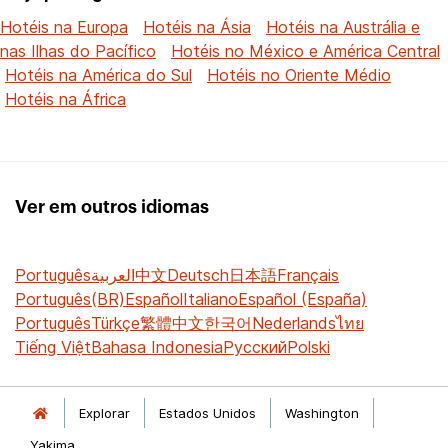
Hotéis na Europa
Hotéis na Ásia
Hotéis na Austrália e
nas Ilhas do Pacífico
Hotéis no México e América Central
Hotéis na América do Sul
Hotéis no Oriente Médio
Hotéis na África
Ver em outros idiomas
Português
العربية
中文
Deutsch
日本語
Français
Português(BR)
Español
Italiano
Español (España)
Português
Türkçe
繁體中文
한국어
Nederlands
ไทย
Tiếng Việt
Bahasa Indonesia
Русский
Polski
Explorar
Estados Unidos
Washington
Yakima