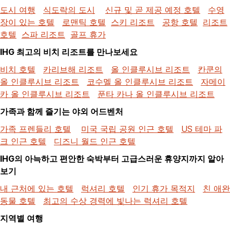
도시 여행
식도락의 도시
신규 및 곧 제공 예정 호텔
수영
장이 있는 호텔
로맨틱 호텔
스키 리조트
공항 호텔
리조트
호텔
스파 리조트
골프 휴가
IHG 최고의 비치 리조트를 만나보세요
비치 호텔
카리브해 리조트
올 인클루시브 리조트
칸쿤의
올 인클루시브 리조트
코수멜 올 인클루시브 리조트
자메이
카 올 인클루시브 리조트
푼타 카나 올 인클루시브 리조트
가족과 함께 즐기는 야외 어드벤처
가족 프렌들리 호텔
미국 국립 공원 인근 호텔
US 테마 파
크 인근 호텔
디즈니 월드 인근 호텔
IHG의 아늑하고 편안한 숙박부터 고급스러운 휴양지까지 알아
보기
내 근처에 있는 호텔
럭셔리 호텔
인기 휴가 목적지
친 애완
동물 호텔
최고의 수상 경력에 빛나는 럭셔리 호텔
지역별 여행