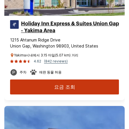
Holiday Inn Express & Suites Union Gap
- Yakima Area
1215 Ahtanum Ridge Drive
Union Gap, Washington 98903, United States
Yakima시내에서 3.15 마일(5.07 km) 거리
4.62
(842 reviews)
주차
애완 동물 허용
요금 조회