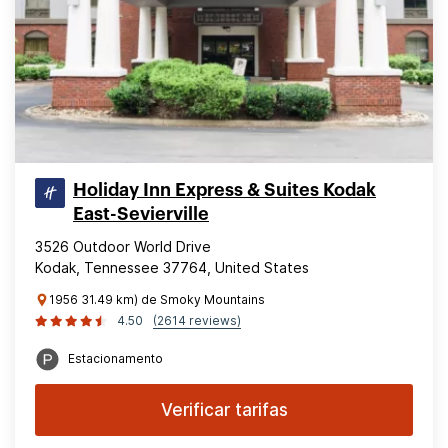
Holiday Inn Express & Suites Kodak
East-Sevierville
3526 Outdoor World Drive
Kodak, Tennessee 37764, United States
1956 31.49 km) de Smoky Mountains
4.50
(2614 reviews)
Estacionamento
Verificar tarifas