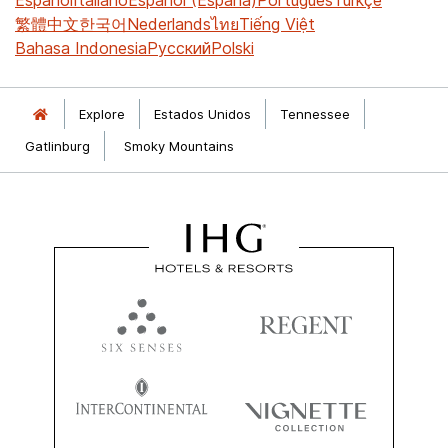
繁體中文
한국어
Nederlands
ไทย
Tiếng Việt
Bahasa Indonesia
Русский
Polski
Explore
Estados Unidos
Tennessee
Gatlinburg
Smoky Mountains