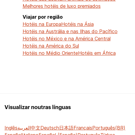
Melhores hotéis de luxo premiados
Viajar por região
Hotéis na Europa
Hotéis na Ásia
Hotéis na Austrália e nas Ilhas do Pacífico
Hotéis no México e na América Central
Hotéis na América do Sul
Hotéis no Médio Oriente
Hotéis em África
Visualizar noutras línguas
Inglês
العربية
中文
Deutsch
日本語
Français
Português(BR)
Español
Italiano
Español (España)
Português
Türkçe