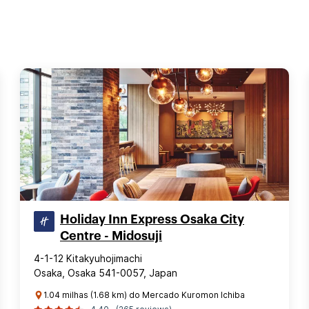
Holiday Inn Express Osaka City
Centre - Midosuji
4-1-12 Kitakyuhojimachi
Osaka, Osaka 541-0057, Japan
1.04 milhas (1.68 km) do Mercado Kuromon Ichiba