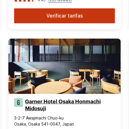
4.40
(265 reviews)
Verificar tarifas
Garner Hotel Osaka Honmachi
Midosuji
3-2-7 Awajimachi Chuo-ku
Osaka, Osaka 541-0047, Japan