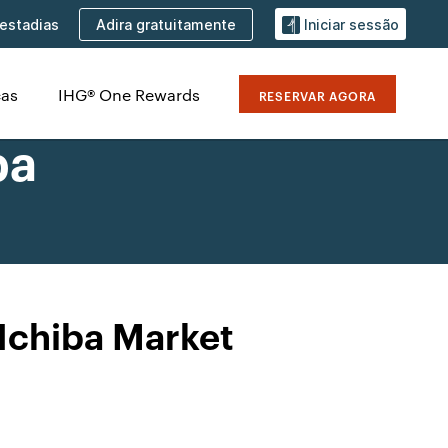
Adira gratuitamente
estadias
Iniciar sessão
cas
IHG® One Rewards
RESERVAR AGORA
ba
Ichiba Market