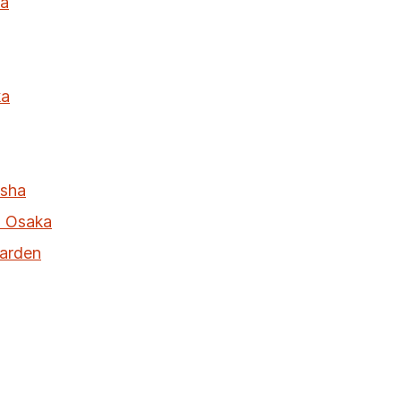
ka
ka
isha
n Osaka
Garden