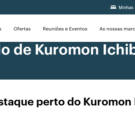
Minhas 
s
Ofertas
Reuniões e Eventos
As nossas mar
do de Kuromon Ichi
staque perto do Kuromon 