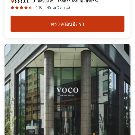
{{{{{{{}}}1 8 ไมล์289 กม.) จากศาลเจ้านัมบะ ยาซากะ
4.10
(48 บทวิจารณ์)
ตรวจสอบอัตรา