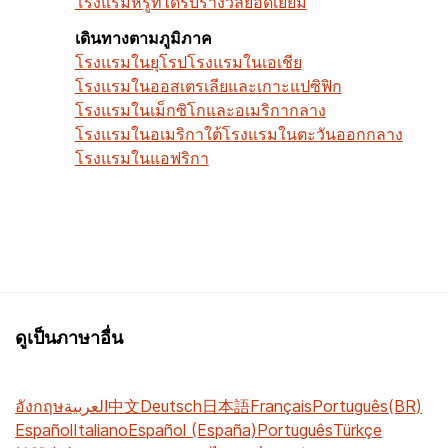
โรงแรมหรูที่ได้รับรางวัลยอดเยี่ยม
เดินทางตามภูมิภาค
โรงแรมในยุโรป
โรงแรมในเอเชีย
โรงแรมในออสเตรเลียและเกาะแปซิฟิก
โรงแรมในเม็กซิโกและอเมริกากลาง
โรงแรมในอเมริกาใต้
โรงแรมในตะวันออกกลาง
โรงแรมในแอฟริกา
ดูเป็นภาษาอื่น
อังกฤษ
العربية
中文
Deutsch
日本語
Français
Português(BR)
Español
Italiano
Español (España)
Português
Türkçe