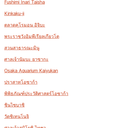
Fushimi Inari Taisha
Kinkaku-ji
ตลาดคุโรมอน อิจิบะ
พระราชวังอิมพีเรียลเกียวโต
สวนสาธารณะมินู
ศาลเจ้านัมบะ ยาซากะ
Osaka Aquarium Kaiyukan
ปราสาทโอซาก้า
พิพิธภัณฑ์ประวัติศาสตร์โอซาก้า
ชินไซบาชิ
วัดชิเทนโนจิ
ศาลเจ้าสุมิโยชิ ไทชา