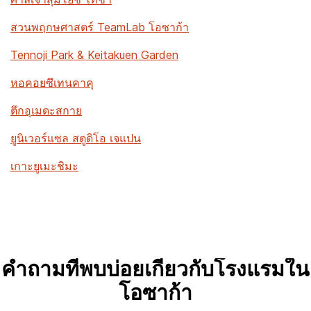
สวนพฤกษศาสตร์ TeamLab โอซาก้า
Tennoji Park & Keitakuen Garden
หอคอยซึเทนคาคุ
ตึกอุเมดะสกาย
ยูนิเวอร์แซล สตูดิโอ เจแปน
เกาะยูเมะชิมะ
คำถามที่พบบ่อยเกี่ยวกับโรงแรมใน
โอซาก้า