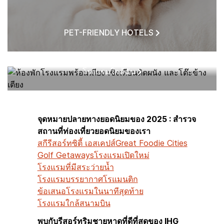
PET-FRIENDLY HOTELS
โรงแรมใกล้ฉัน
จุดหมายปลายทางยอดนิยมของ 2025 : สำรวจ
สถานที่ท่องเที่ยวยอดนิยมของเรา
สกีรีสอร์ท
ซิตี้ เอสเคปส์
Great Foodie Cities
Golf Getaways
โรงแรมเปิดใหม่
โรงแรมที่มีสระว่ายน้ำ
โรงแรมบรรยากาศโรแมนติก
ข้อเสนอโรงแรมในนาทีสุดท้าย
โรงแรมใกล้สนามบิน
พบกับรีสอร์ทริมชายหาดที่ดีที่สุดของ IHG