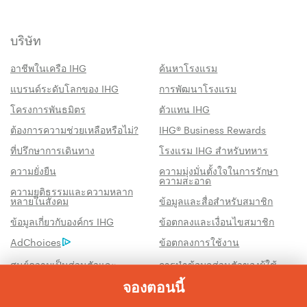
บริษัท
อาชีพในเครือ IHG
ค้นหาโรงแรม
แบรนด์ระดับโลกของ IHG
การพัฒนาโรงแรม
โครงการพันธมิตร
ตัวแทน IHG
ต้องการความช่วยเหลือหรือไม่?
IHG® Business Rewards
ที่ปรึกษาการเดินทาง
โรงแรม IHG สำหรับทหาร
ความยั่งยืน
ความมุ่งมั่นตั้งใจในการรักษา
ความสะอาด
ความยุติธรรมและความหลาก
หลายในสังคม
ข้อมูลและสื่อสำหรับสมาชิก
สิทธิประโชน์เมื่อจองกับเรา
ข้อมูลเกี่ยวกับองค์กร IHG
ข้อตกลงและเงื่อนไขสมาชิก
AdChoices
ข้อตกลงการใช้งาน
การรับประกันห้องพักราคาดีที่สุด
เราสัญญาว่าคุณจะได้รับราคาต่ำที่สุดทาง
ศูนย์ความเป็นส่วนตัวและ
การนำข้อมูลส่วนตัวของผู้ใช้
นโยบายคุกกี้
เว็บไซต์ไปขายต่อหรือเผยแพร่
ออนไลน์ มิฉะนั้น เราจะปรับให้ตรงกับราคาที่ถูก
จองตอนนี้
แผนผังเว็บไซต์
ข้อเสนอแนะ
กว่า พร้อมให้คะแนน IHG® One Rewards แก่