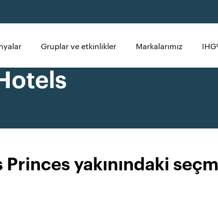
yalar
Gruplar ve etkinlikler
Markalarımız
IHG
Hotels
 Princes yakınındaki seçm