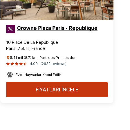
Crowne Plaza Paris - Republique
10 Place De La Republique
Paris, 75011, France
5.41 mil (8.7) km) Parc des Princes'den
4.00
(2632 reviews)
Evcil Hayvanlar Kabul Edilir
FİYATLARI İNCELE