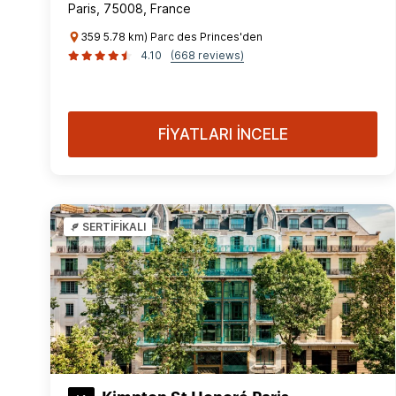
Paris, 75008, France
359 5.78 km) Parc des Princes'den
4.10
(668 reviews)
FİYATLARI İNCELE
SERTİFİKALI