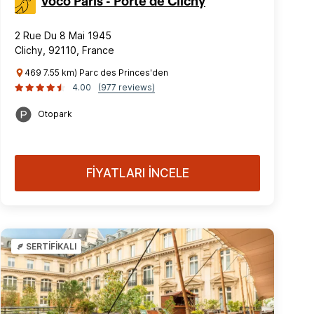
voco Paris - Porte de Clichy
2 Rue Du 8 Mai 1945
Clichy, 92110, France
469 7.55 km) Parc des Princes'den
4.00
(977 reviews)
Otopark
FİYATLARI İNCELE
SERTİFİKALI