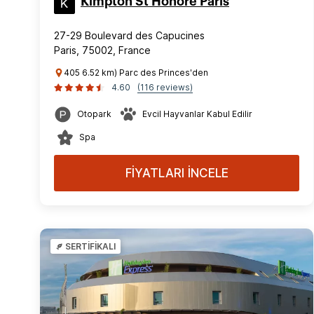
Kimpton St Honoré Paris
27-29 Boulevard des Capucines
Paris, 75002, France
405 6.52 km) Parc des Princes'den
4.60
(116 reviews)
Otopark
Evcil Hayvanlar Kabul Edilir
Spa
FİYATLARI İNCELE
SERTİFİKALI