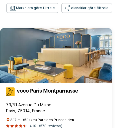
Markalara göre filtrele
olanaklar göre filtrele
voco Paris Montparnasse
79/81 Avenue Du Maine
Paris, 75014, France
3.17 mil (5.1) km) Parc des Princes'den
4.10
(578 reviews)