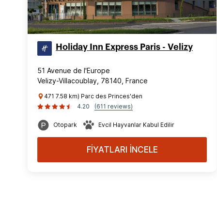
Holiday Inn Express Paris - Velizy
51 Avenue de l'Europe
Velizy-Villacoublay, 78140, France
471 7.58 km) Parc des Princes'den
4.20
(611 reviews)
Otopark
Evcil Hayvanlar Kabul Edilir
FİYATLARI İNCELE