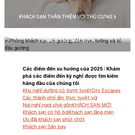
KHÁCH SẠN THÂN THIỆN VỚI THÚ CƯNG
KHÁCH SẠN GẦN TÔI
Các điểm đến xu hướng của 2025 : Khám
phá các điểm đến kỳ nghỉ được tìm kiếm
hàng đầu của chúng tôi
Khu nghỉ dưỡng có trượt tuyết
City Escapes
Các thành phố ẩm thực tuyệt vời
Nơi nghỉ ngơi chơi gôn
KHÁCH SẠN MỚI
Khách sạn có hồ bơi
Khách sạn lãng mạn
Ưu đãi khách sạn phút chót
Khách sạn Sân bay