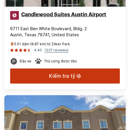
Candlewood Suites Austin Airport
6711 East Ben White Boulevard, Bldg. 2
Austin, Texas 78741, United States
5.51 dặm (8.87 km) từ Zilker Park
4.40
(337 reviews)
Đậu xe
Thú cưng được Vào
Kiểm tra tỷ lệ