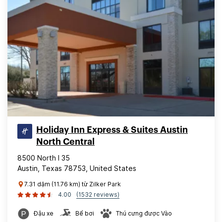
Holiday Inn Express & Suites Austin
North Central
8500 North I 35
Austin, Texas 78753, United States
7.31 dặm (11.76 km) từ Zilker Park
4.00
(1532 reviews)
Đậu xe
Bể bơi
Thú cưng được Vào