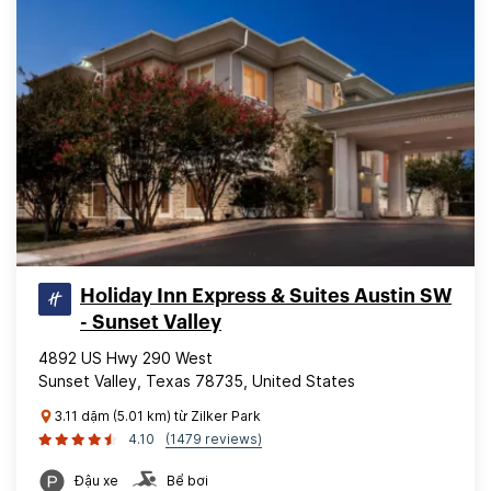
Holiday Inn Express & Suites Austin SW
- Sunset Valley
4892 US Hwy 290 West
Sunset Valley, Texas 78735, United States
3.11 dặm (5.01 km) từ Zilker Park
4.10
(1479 reviews)
Đậu xe
Bể bơi