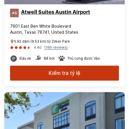
Atwell Suites Austin Airport
7601 East Ben White Boulevard
Austin, Texas 78741, United States
5.92 dặm (9.53 km) từ Zilker Park
4.40
(189 reviews)
Đậu xe
Bể bơi
Thú cưng được Vào
Kiểm tra tỷ lệ