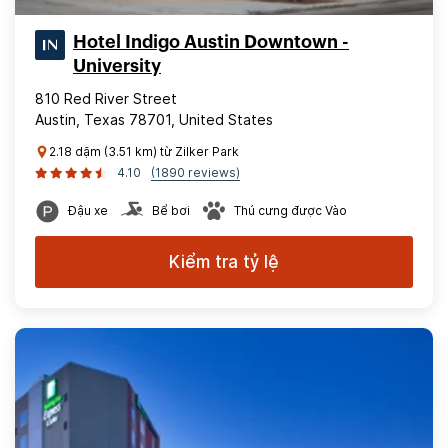
Hotel Indigo Austin Downtown -
University
810 Red River Street
Austin, Texas 78701, United States
2.18 dặm (3.51 km) từ Zilker Park
4.10
(1890 reviews)
Đậu xe
Bể bơi
Thú cưng được Vào
Kiểm tra tỷ lệ