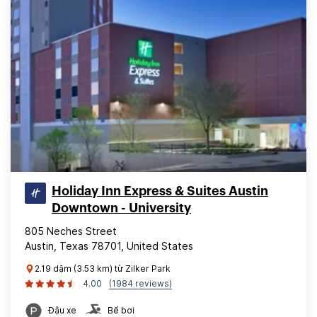
Holiday Inn Express & Suites Austin
Downtown - University
805 Neches Street
Austin, Texas 78701, United States
2.19 dặm (3.53 km) từ Zilker Park
4.00
(1984 reviews)
Đậu xe
Bể bơi