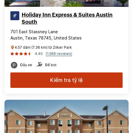
Holiday Inn Express & Suites Austin
South
701 East Stassney Lane
Austin, Texas 78745, United States
4.57 dặm (7.36 km) từ Zilker Park
4.40
(1389 reviews)
Đậu xe
Bể bơi
Kiểm tra tỷ lệ