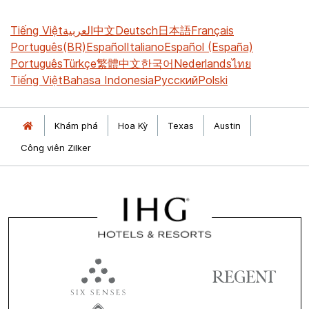
Tiếng Việt
العربية
中文
Deutsch
日本語
Français
Português(BR)
Español
Italiano
Español (España)
Português
Türkçe
繁體中文
한국어
Nederlands
ไทย
Tiếng Việt
Bahasa Indonesia
Русский
Polski
Khám phá
Hoa Kỳ
Texas
Austin
Công viên Zilker