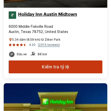
Holiday Inn Austin Midtown
6000 Middle Fiskville Road
Austin, Texas 78752, United States
5.34 dặm (8.59 km) từ Zilker Park
4.20
(2313 reviews)
Đậu xe
Bể bơi
Kiểm tra tỷ lệ