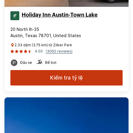
Holiday Inn Austin-Town Lake
20 North Ih-35
Austin, Texas 78701, United States
2.33 dặm (3.75 km) từ Zilker Park
4.00
(3092 reviews)
Đậu xe
Bể bơi
Kiểm tra tỷ lệ