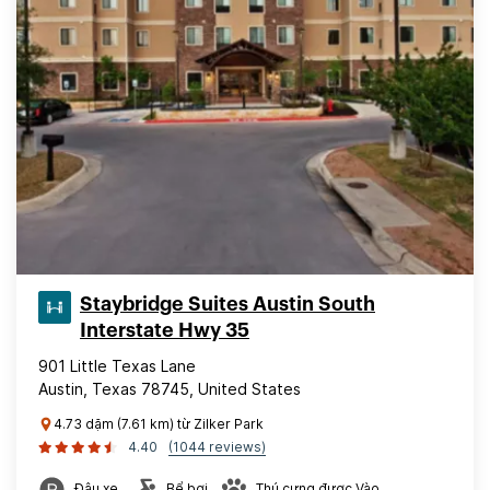
Staybridge Suites Austin South
Interstate Hwy 35
901 Little Texas Lane
Austin, Texas 78745, United States
4.73 dặm (7.61 km) từ Zilker Park
4.40
(1044 reviews)
Đậu xe
Bể bơi
Thú cưng được Vào