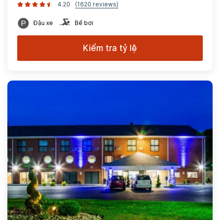
4.20
(1620 reviews)
Đậu xe
Bể bơi
Kiểm tra tỷ lệ