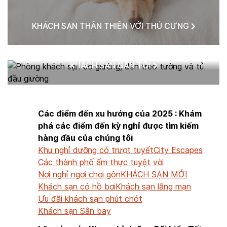
KHÁCH SẠN THÂN THIỆN VỚI THÚ CƯNG
KHÁCH SẠN GẦN TÔI
Các điểm đến xu hướng của 2025 : Khám
phá các điểm đến kỳ nghỉ được tìm kiếm
hàng đầu của chúng tôi
Khu nghỉ dưỡng có trượt tuyết
City Escapes
Các thành phố ẩm thực tuyệt vời
Nơi nghỉ ngơi chơi gôn
KHÁCH SẠN MỚI
Khách sạn có hồ bơi
Khách sạn lãng mạn
Ưu đãi khách sạn phút chót
Khách sạn Sân bay