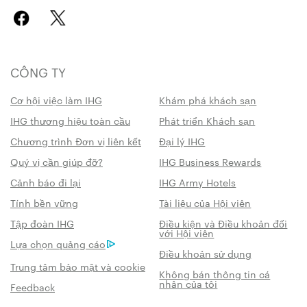
CÔNG TY
Cơ hội việc làm IHG
Khám phá khách sạn
IHG thương hiệu toàn cầu
Phát triển Khách sạn
Chương trình Đơn vị liên kết
Đại lý IHG
Quý vị cần giúp đỡ?
IHG Business Rewards
Cảnh báo đi lại
IHG Army Hotels
Tính bền vững
Tài liệu của Hội viên
Tập đoàn IHG
Điều kiện và Điều khoản đối
với Hội viên
Lựa chọn quảng cáo
Điều khoản sử dụng
Trung tâm bảo mật và cookie
Không bán thông tin cá
nhân của tôi
Feedback