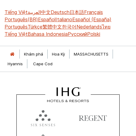
Tiếng Việt
العربية
中文
Deutsch
日本語
Français
Português(BR)
Español
Italiano
Español (España)
Português
Türkçe
繁體中文
한국어
Nederlands
ไทย
Tiếng Việt
Bahasa Indonesia
Русский
Polski
Khám phá
Hoa Kỳ
MASSACHUSETTS
Hyannis
Cape Cod