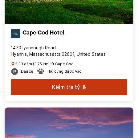
Cape Cod Hotel
1470 Iyannough Road
Hyannis, Massachusetts 02601, United States
2.33 dặm (3.75 km) từ Cape Cod
Đậu xe
Thú cưng được Vào
Kiểm tra tỷ lệ