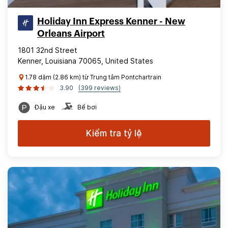
Holiday Inn Express Kenner - New
Orleans Airport
1801 32nd Street
Kenner, Louisiana 70065, United States
1.78 dặm (2.86 km) từ Trung tâm Pontchartrain
3.90
(399 reviews)
Đậu xe
Bể bơi
Kiểm tra tỷ lệ