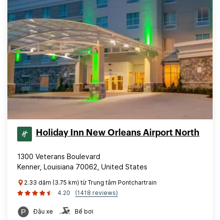
Holiday Inn New Orleans Airport North
1300 Veterans Boulevard
Kenner, Louisiana 70062, United States
2.33 dặm (3.75 km) từ Trung tâm Pontchartrain
4.20
(1418 reviews)
Đậu xe
Bể bơi