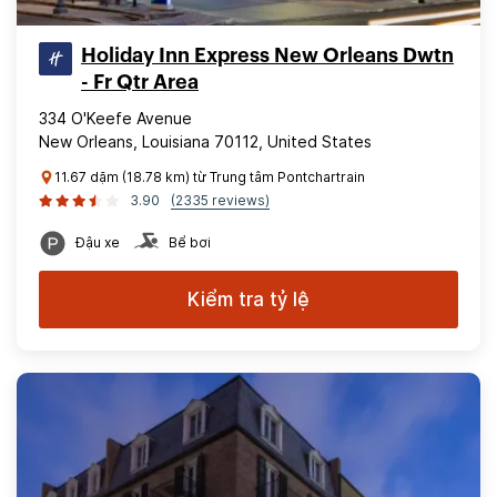
Holiday Inn Express New Orleans Dwtn
- Fr Qtr Area
334 O'Keefe Avenue
New Orleans, Louisiana 70112, United States
11.67 dặm (18.78 km) từ Trung tâm Pontchartrain
3.90
(2335 reviews)
Đậu xe
Bể bơi
Kiểm tra tỷ lệ