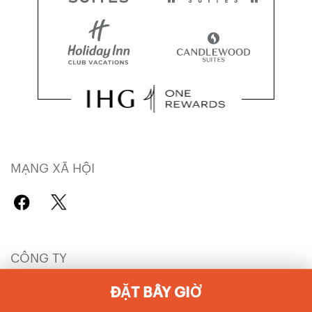
MẠNG XÃ HỘI
CÔNG TY
Cơ hội việc làm IHG
Khám phá khách sạn
ĐẶT BÂY GIỜ
IHG thương hiệu toàn cầu
Phát triển Khách sạn