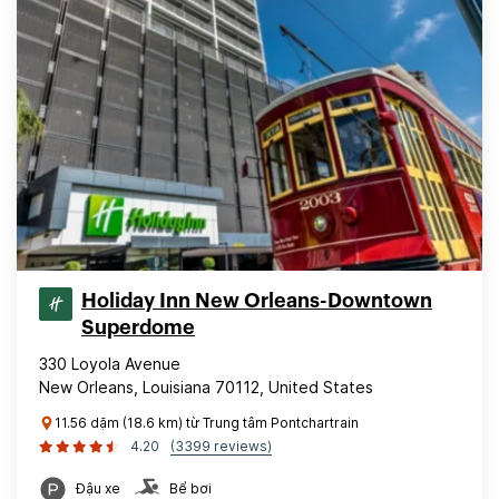
Holiday Inn New Orleans-Downtown
Superdome
330 Loyola Avenue
New Orleans, Louisiana 70112, United States
11.56 dặm (18.6 km) từ Trung tâm Pontchartrain
4.20
(3399 reviews)
Đậu xe
Bể bơi