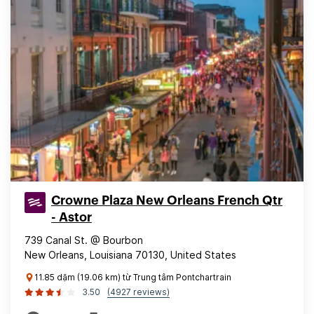
Crowne Plaza New Orleans French Qtr
- Astor
739 Canal St. @ Bourbon
New Orleans, Louisiana 70130, United States
11.85 dặm (19.06 km) từ Trung tâm Pontchartrain
3.50
(4927 reviews)