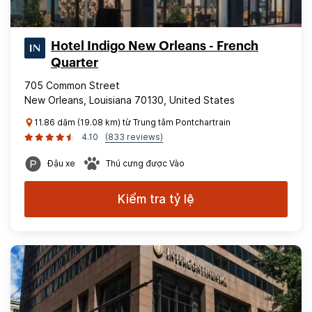
Hotel Indigo New Orleans - French
Quarter
705 Common Street
New Orleans, Louisiana 70130, United States
11.86 dặm (19.08 km) từ Trung tâm Pontchartrain
4.10
(833 reviews)
Đậu xe
Thú cưng được Vào
Kiểm tra tỷ lệ