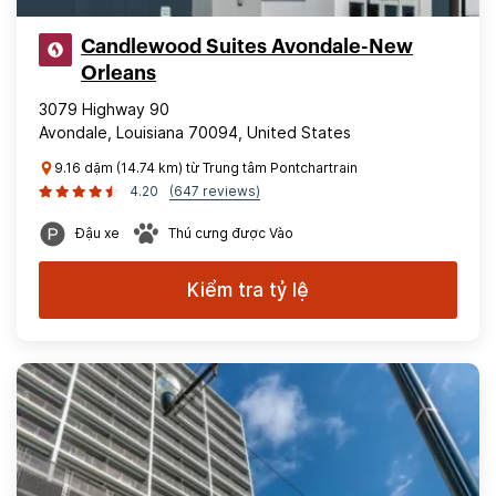
Candlewood Suites Avondale-New
Orleans
3079 Highway 90
Avondale, Louisiana 70094, United States
9.16 dặm (14.74 km) từ Trung tâm Pontchartrain
4.20
(647 reviews)
Đậu xe
Thú cưng được Vào
Kiểm tra tỷ lệ