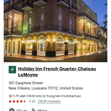
Holiday Inn French Quarter-Chateau
LeMoyne
301 Dauphine Street
New Orleans, Louisiana 70112, United States
11.75 dặm (18.91 km) từ Trung tâm Pontchartrain
4.20
(3630 reviews)
Đậu xe
Bể bơi