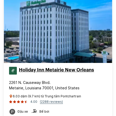
Holiday Inn Metairie New Orleans
2261 N. Causeway Blvd.
Metairie, Louisiana 70001, United States
6.03 dặm (9.7 km) từ Trung tâm Pontchartrain
4.00
(2288 reviews)
Đậu xe
Bể bơi