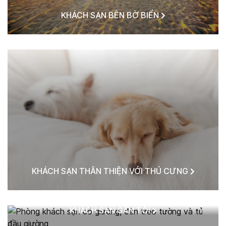
KHÁCH SẠN BÊN BỜ BIỂN
KHÁCH SẠN THÂN THIỆN VỚI THÚ CƯNG
KHÁCH SẠN GẦN TÔI