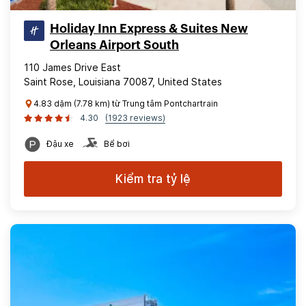
Holiday Inn Express & Suites New
Orleans Airport South
110 James Drive East
Saint Rose, Louisiana 70087, United States
4.83 dặm (7.78 km) từ Trung tâm Pontchartrain
4.30
(1923 reviews)
Đậu xe
Bể bơi
Kiểm tra tỷ lệ