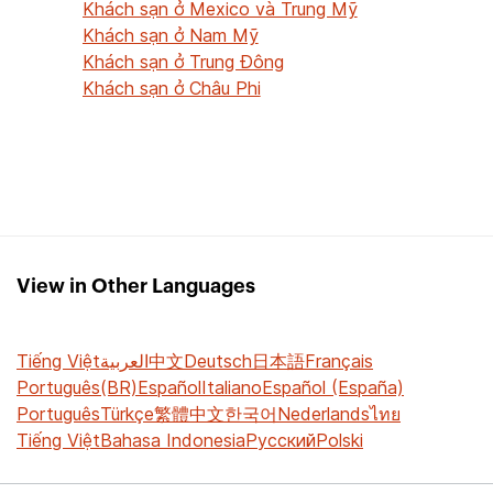
Khách sạn ở Mexico và Trung Mỹ
Khách sạn ở Nam Mỹ
Khách sạn ở Trung Đông
Khách sạn ở Châu Phi
View in Other Languages
Tiếng Việt
العربية
中文
Deutsch
日本語
Français
Português(BR)
Español
Italiano
Español (España)
Português
Türkçe
繁體中文
한국어
Nederlands
ไทย
Tiếng Việt
Bahasa Indonesia
Русский
Polski