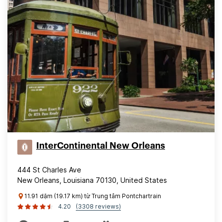
InterContinental New Orleans
444 St Charles Ave
New Orleans, Louisiana 70130, United States
11.91 dặm (19.17 km) từ Trung tâm Pontchartrain
4.20
(3308 reviews)