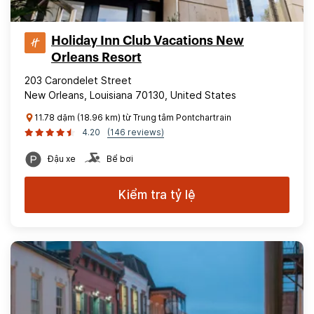
Holiday Inn Club Vacations New
Orleans Resort
203 Carondelet Street
New Orleans, Louisiana 70130, United States
11.78 dặm (18.96 km) từ Trung tâm Pontchartrain
4.20
(146 reviews)
Đậu xe
Bể bơi
Kiểm tra tỷ lệ