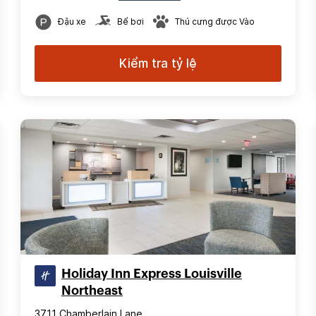
Đậu xe
Bể bơi
Thú cưng được Vào
Kiểm tra tỷ lệ
Holiday Inn Express Louisville
Northeast
3711 Chamberlain Lane