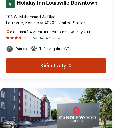
Holiday Inn Louisville Downtown
101 W. Muhammad Ali Blvd
Louisville, Kentucky 40202, United States
8.83 dặm (14.2 km) từ Hurstbourne Country Club
3.60
(434 reviews)
Đậu xe
Thú cưng được Vào
Kiểm tra tỷ lệ