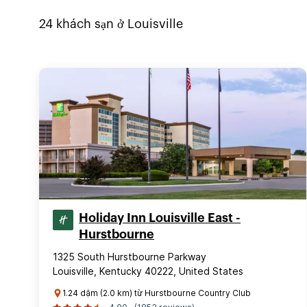
24
khách sạn ở
Louisville
Holiday Inn Louisville East -
Hurstbourne
1325 South Hurstbourne Parkway
Louisville, Kentucky 40222, United States
1.24 dặm (2.0 km) từ Hurstbourne Country Club