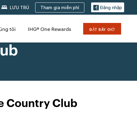
Tham gia miễn phí
LƯU TRÚ
Đăng nhập
úng tôi
IHG® One Rewards
ĐẶT BÂY GIỜ
lub
e Country Club