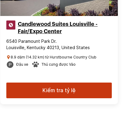
Candlewood Suites Louisville -
Fair/Expo Center
6540 Paramount Park Dr.
Louisville, Kentucky 40213, United States
8.9 dặm (14.32 km) từ Hurstbourne Country Club
Đậu xe
Thú cưng được Vào
Kiểm tra tỷ lệ