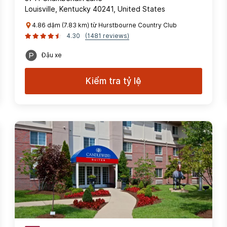
Louisville, Kentucky 40241, United States
4.86 dặm (7.83 km) từ Hurstbourne Country Club
4.30
(1481 reviews)
Đậu xe
Kiểm tra tỷ lệ