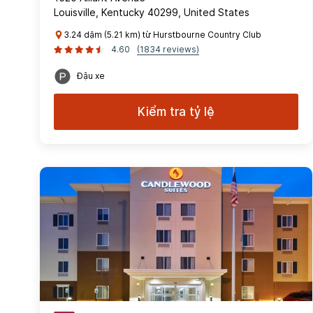
Louisville, Kentucky 40299, United States
3.24 dặm (5.21 km) từ Hurstbourne Country Club
4.60
(1834 reviews)
Đậu xe
Kiểm tra tỷ lệ