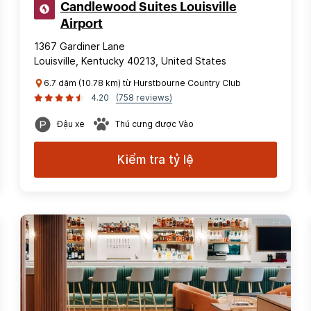
Candlewood Suites Louisville
Airport
1367 Gardiner Lane
Louisville, Kentucky 40213, United States
6.7 dặm (10.78 km) từ Hurstbourne Country Club
4.20
(758 reviews)
Đậu xe
Thú cưng được Vào
Kiểm tra tỷ lệ