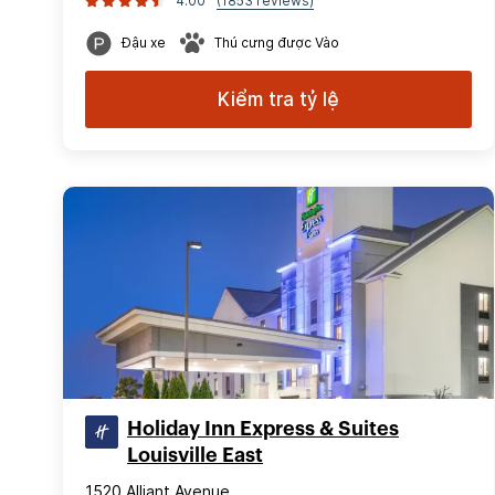
4.00
(1853 reviews)
Đậu xe
Thú cưng được Vào
Kiểm tra tỷ lệ
Holiday Inn Express & Suites
Louisville East
1520 Alliant Avenue