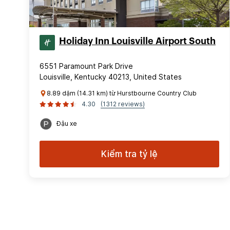
Holiday Inn Louisville Airport South
6551 Paramount Park Drive
Louisville, Kentucky 40213, United States
8.89 dặm (14.31 km) từ Hurstbourne Country Club
4.30
(1312 reviews)
Đậu xe
Kiểm tra tỷ lệ