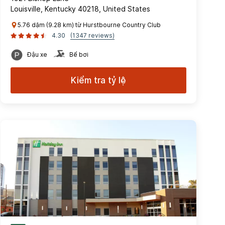
Louisville, Kentucky 40218, United States
5.76 dặm (9.28 km) từ Hurstbourne Country Club
4.30
(1347 reviews)
Đậu xe
Bể bơi
Kiểm tra tỷ lệ