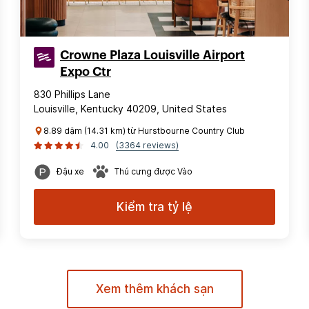
Crowne Plaza Louisville Airport
Expo Ctr
830 Phillips Lane
Louisville, Kentucky 40209, United States
8.89 dặm (14.31 km) từ Hurstbourne Country Club
4.00
(3364 reviews)
Đậu xe
Thú cưng được Vào
Kiểm tra tỷ lệ
Xem thêm khách sạn