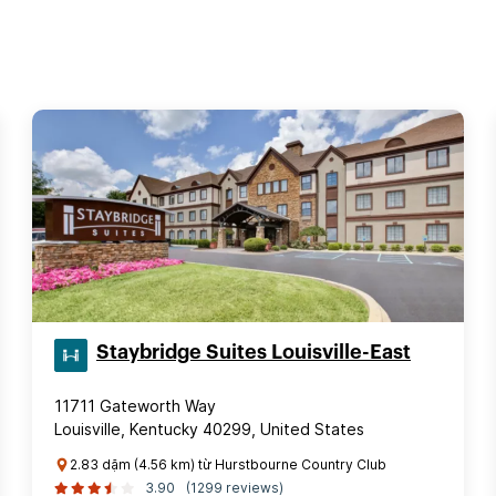
Staybridge Suites Louisville-East
11711 Gateworth Way
Louisville, Kentucky 40299, United States
2.83 dặm (4.56 km) từ Hurstbourne Country Club
3.90
(1299 reviews)