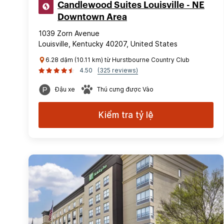
Candlewood Suites Louisville - NE
Downtown Area
1039 Zorn Avenue
Louisville, Kentucky 40207, United States
6.28 dặm (10.11 km) từ Hurstbourne Country Club
4.50
(325 reviews)
Đậu xe
Thú cưng được Vào
Kiểm tra tỷ lệ